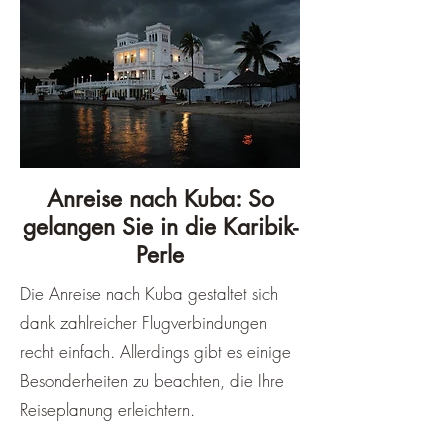
von Mai bis Oktober eine tolle Zeit 
auf der Insel haben. Egal, wann du 
dich entscheidest, Kuba zu 
besuchen, du wirst sicherlich von 
der Schönheit, dem Charme und 
der Vielfalt der Insel begeistert 
sein.
Anreise nach Kuba: So
gelangen Sie in die Karibik-
Perle
Die Anreise nach Kuba gestaltet sich
dank zahlreicher Flugverbindungen
recht einfach. Allerdings gibt es einige
Besonderheiten zu beachten, die Ihre
Reiseplanung erleichtern.