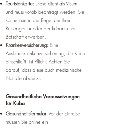
und einer hohen Luftfeuchtigkeit. 
Touristenkarte:
Diese dient als Visum
Die Regenzeit bedeutet aber 
und muss vorab beantragt werden. Sie
nicht, dass es ständig regnet. 
können sie in der Regel bei Ihrer
Meist handelt es sich um kurze 
Reiseagentur oder der kubanischen
und heftige Schauer, die am 
Botschaft erwerben.
Nachmittag oder Abend auftreten. 
Krankenversicherung:
Eine
Danach klart der Himmel wieder 
Auslandskrankenversicherung, die Kuba
auf und die Sonne scheint. Die 
einschließt, ist Pflicht. Achten Sie
Regenzeit ist auch eine gute Zeit, 
darauf, dass diese auch medizinische
um die Natur und die Kultur Kubas 
Notfälle abdeckt.
zu erleben. Die Landschaft ist 
grüner, die Wasserfälle sind voller 
und die Früchte sind reifer. 
Gesundheitliche Voraussetzungen
für Kuba
Außerdem gibt es in dieser Zeit 
viele Feste und Veranstaltungen, 
Gesundheitsformular
: Vor der Einreise
die die kubanische Lebensfreude 
müssen Sie online ein
zeigen.
