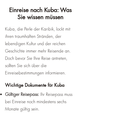
Luftfeuchtigkeit. Die Trockenzeit ist 
Einreise nach Kuba: Was
auch ideal für Städtereisen, 
Sie wissen müssen
Strandurlaube und Tauchausflüge. 
Allerdings ist diese Zeit auch die 
Kuba, die Perle der Karibik, lockt mit
beliebteste und teuerste Reisezeit 
ihren traumhaften Stränden, der
für Kuba, daher solltest du 
lebendigen Kultur und der reichen
frühzeitig buchen und dich auf 
Geschichte immer mehr Reisende an.
mehr Touristen einstellen.

Doch bevor Sie Ihre Reise antreten,
sollten Sie sich über die
Die Regenzeit von Mai bis 
Einreisebestimmungen informieren.
Oktober ist eine Alternative für 
Reisende, die flexibel sind und 
Wichtige Dokumente für Kuba
Geld sparen wollen. Das Wetter ist 
Gültiger Reisepass:
Ihr Reisepass muss
in dieser Zeit heißer, feuchter und 
bei Einreise noch mindestens sechs
regnerischer, mit einer 
Durchschnittstemperatur von 31°C 
Monate gültig sein.