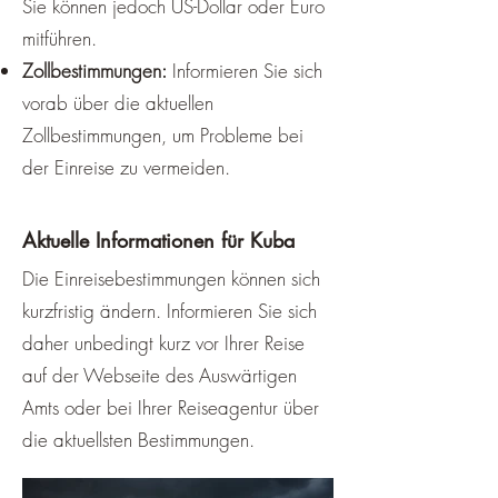
Aktivitäten geschlossen oder 
Sie können jedoch US-Dollar oder Euro
eingeschränkt sein, wie zum 
mitführen.
Beispiel Höhlenbesichtigungen 
Zollbestimmungen:
Informieren Sie sich
oder Bootsfahrten.

vorab über die aktuellen
Zollbestimmungen, um Probleme bei
Die beste Reisezeit für Kuba hängt 
der Einreise zu vermeiden.
also von deinen persönlichen 
Vorlieben und deinem Reiseziel 
Aktuelle Informationen für Kuba
ab. Wenn du Wert auf gutes 
Wetter, wenig Regen und viel 
Die Einreisebestimmungen können sich
Sonne legst, dann ist die 
kurzfristig ändern. Informieren Sie sich
Trockenzeit von November bis 
daher unbedingt kurz vor Ihrer Reise
April die beste Wahl für dich. 
auf der Webseite des Auswärtigen
Wenn du aber flexibel bist, Geld 
Amts oder bei Ihrer Reiseagentur über
sparen willst und die Natur und die 
die aktuellsten Bestimmungen.
Kultur Kubas erleben willst, dann 
kannst du auch in der Regenzeit 