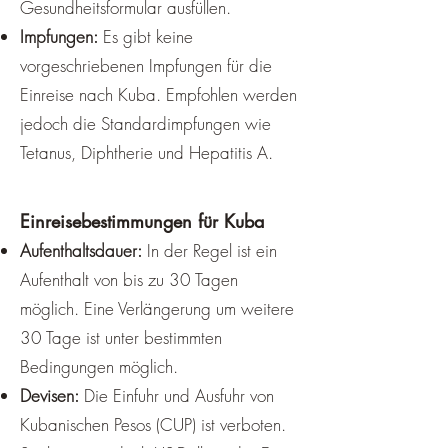
Gesundheitsformular ausfüllen.
Impfungen:
Es gibt keine
Die Regenzeit bringt aber auch 
vorgeschriebenen Impfungen für die
einige Nachteile mit sich. Zum 
Einreise nach Kuba. Empfohlen werden
einen besteht die Gefahr von 
jedoch die Standardimpfungen wie
tropischen Stürmen und Hurrikans, 
Tetanus, Diphtherie und Hepatitis A.
die von Juni bis November 
auftreten können. Diese können zu 
starken Winden, 
Einreisebestimmungen für Kuba
Überschwemmungen, Erdrutschen 
Aufenthaltsdauer:
In der Regel ist ein
und Stromausfällen führen. Zum 
Aufenthalt von bis zu 30 Tagen
anderen können die Straßen und 
möglich. Eine Verlängerung um weitere
Wege durch den Regen 
30 Tage ist unter bestimmten
beschädigt oder unpassierbar 
Bedingungen möglich.
werden, was die Fortbewegung 
Devisen:
Die Einfuhr und Ausfuhr von
erschwert. Außerdem können 
Kubanischen Pesos (CUP) ist verboten.
einige Sehenswürdigkeiten oder 