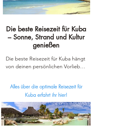
Die beste Reisezeit für Kuba
– Sonne, Strand und Kultur
genießen
Die beste Reisezeit für Kuba hängt 
von deinen persönlichen Vorlieben 
und deinem Reiseziel ab. Generell 
gilt die Trockenzeit von November 
Alles über die optimale Reisezeit für
bis April als die angenehmste Zeit, 
Kuba erfahrt ihr hier!
um die Insel zu besuchen. Das 
Wetter ist in dieser Zeit warm, 
sonnig und trocken, mit einer 
Durchschnittstemperatur von 28°C 
und einer geringen 