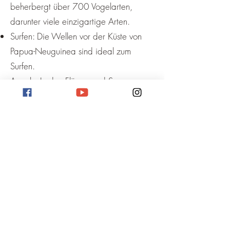
beherbergt über 700 Vogelarten,
darunter viele einzigartige Arten.
Surfen: Die Wellen vor der Küste von
Papua-Neuguinea sind ideal zum
Surfen.
Angeln: In den Flüssen und Seen von
Papua-Neuguinea gibt es eine Vielzahl
von Fischen zu angeln.
Besuchen Sie ein kulturelles Festival: In
Papua-Neuguinea finden das ganze
Jahr über viele kulturelle Festivals statt,
bei denen Sie die Musik, den Tanz und
die Kunst der Region erleben können.
Zusätzliche Informationen:
Papua-Neuguinea ist ein Land mit einer