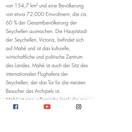
von 154,7 km² und eine Bevölkerung
von etwa 72.000 Einwohnern, die ca.
60 % der Gesamtbevölkerung der
Seychellen ausmachen. Die Hauptstadt
der Seychellen, Victoria, befindet sich
auf Mahé und ist das kulturelle,
wirtschaftliche und politische Zentrum
des Landes. Mahé ist auch der Sitz des
internationalen Flughafens der
Seychellen, der das Tor für die meisten
Besucher des Archipels ist.
Mahé ist eine vulkanische Insel, die aus
Granitgestein besteht und von einem
Korallenriff umgeben ist. Sie hat eine
abwechslungsreiche Landschaft, die