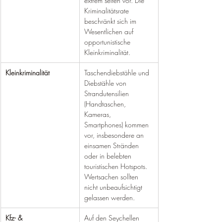
extrem selten vor. Die 
Kriminalitätsrate 
beschränkt sich im 
Wesentlichen auf 
opportunistische 
Kleinkriminalität.
Kleinkriminalität
Taschendiebstähle und 
Diebstähle von 
Strandutensilien 
(Handtaschen, 
Kameras, 
Smartphones) kommen 
vor, insbesondere an 
einsamen Stränden 
oder in belebten 
touristischen Hotspots. 
Wertsachen sollten 
nicht unbeaufsichtigt 
gelassen werden.
Kfz- & 
Auf den Seychellen 