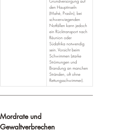
Grundversorgung auf 
den Hauptinseln 
(Mahé, Praslin), bei 
schwerwiegenden 
Notfällen kann jedoch 
ein Rücktransport nach 
Réunion oder 
Südafrika notwendig 
sein. Vorsicht beim 
Schwimmen (starke 
Strömungen und 
Brandung an manchen 
Stränden, oft ohne 
Rettungsschwimmer).
Mordrate und 
Gewaltverbrechen