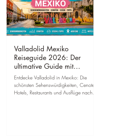
Valladolid Mexiko
Reiseguide 2026: Der
ultimative Guide mit
Sehenswürdigkeiten,
Entdecke Valladolid in Mexiko: Die
Geheimtipps, Kosten &
schönsten Sehenswürdigkeiten, Cenoten,
bester Reisezeit
Hotels, Restaurants und Ausflüge nach
Chichén Itzá. Mit persönlichen Tipps für
deine Reise 2026.