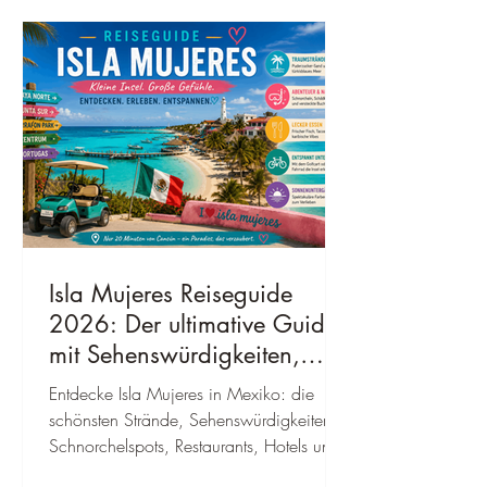
Isla Mujeres Reiseguide
2026: Der ultimative Guide
mit Sehenswürdigkeiten,
Geheimtipps, Kosten &
Entdecke Isla Mujeres in Mexiko: die
bester Reisezeit
schönsten Strände, Sehenswürdigkeiten,
Schnorchelspots, Restaurants, Hotels und
Insider-Tipps inklusive Anreise und Karte.