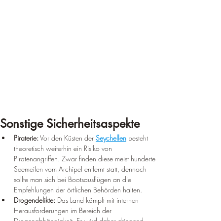
Sonstige Sicherheitsaspekte
Piraterie:
 Vor den Küsten der 
Seychellen
 besteht 
theoretisch weiterhin ein Risiko von 
Piratenangriffen. Zwar finden diese meist hunderte 
Seemeilen vom Archipel entfernt statt, dennoch 
sollte man sich bei Bootsausflügen an die 
Empfehlungen der örtlichen Behörden halten.
Drogendelikte:
 Das Land kämpft mit internen 
Herausforderungen im Bereich der 
Drogenabhängigkeit. Es wird daher dringend 