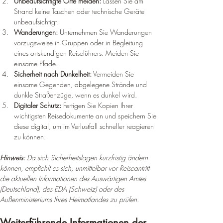
Unbeaufsichtigte Orte meiden:
 Lassen Sie am 
Strand keine Taschen oder technische Geräte 
unbeaufsichtigt.
Wanderungen:
 Unternehmen Sie Wanderungen 
vorzugsweise in Gruppen oder in Begleitung 
eines ortskundigen Reiseführers. Meiden Sie 
einsame Pfade.
Sicherheit nach Dunkelheit:
 Vermeiden Sie 
einsame Gegenden, abgelegene Strände und 
dunkle Straßenzüge, wenn es dunkel wird.
Digitaler Schutz:
 Fertigen Sie Kopien Ihrer 
wichtigsten Reisedokumente an und speichern Sie 
diese digital, um im Verlustfall schneller reagieren 
zu können.
Hinweis: 
Da sich Sicherheitslagen kurzfristig ändern 
können, empfiehlt es sich, unmittelbar vor Reiseantritt 
die aktuellen Informationen des Auswärtigen Amtes 
(Deutschland), des EDA (Schweiz) oder des 
Außenministeriums Ihres Heimatlandes zu prüfen.
Weiterführende Informationen der 