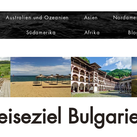
Australien und Ozeanien
Asien
Nordame
Südamerika
Afrika
Blo
eiseziel Bulgari