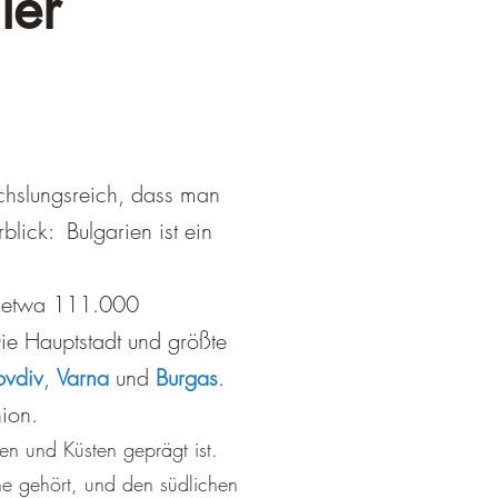
ler
echslungsreich, dass man
lick: Bulgarien ist ein
on etwa 111.000
ie Hauptstadt und größte
ovdiv
,
V
arna
und
Burgas
.
ion.
en und Küsten geprägt ist.
ne gehört, und den südlichen