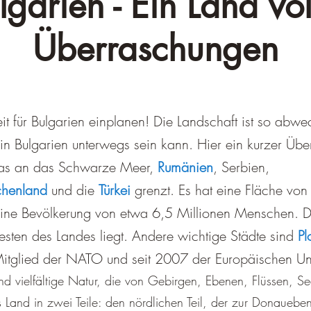
lgarien - Ein Land vol
Überraschungen
it für Bulgarien einplanen! Die Landschaft ist so abw
Bulgarien unterwegs sein kann. Hier ein kurzer Überb
das an das Schwarze Meer,
Rumänien
, Serbien,
chenland
und die
Türkei
grenzt. Es hat eine Fläche v
ine Bevölkerung von etwa 6,5 Millionen Menschen. D
esten des Landes liegt. Andere wichtige Städte sind
Pl
 Mitglied der NATO und seit 2007 der Europäischen Un
nd vielfältige Natur, die von Gebirgen, Ebenen, Flüssen, Se
s Land in zwei Teile: den nördlichen Teil, der zur Donauebe