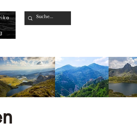
rika
g
en