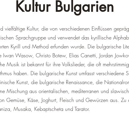
Kultur Bulgarien
d vielfältige Kultur, die von verschiedenen Einflüssen gepräg
ischen Sprachgruppe und verwendet das kyrillische Alphabe
ten Kyrill und Method erfunden wurde. Die bulgarische Lite
ie Iwan Wasow, Christo Botew, Elias Canetti, Jordan Jowk
 Musik ist bekannt für ihre Volkslieder, die oft mehrstim
ythmus haben. Die bulgarische Kunst umfasst verschiedene S
tinische Kunst, die bulgarische Renaissance, die National
ine Mischung aus orientalischen, mediterranen und slawisch
on Gemüse, Käse, Joghurt, Fleisch und Gewürzen aus. Zu 
niza, Musaka, Kebaptscheta und Tarator.