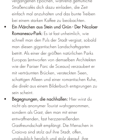
vergangenen Epochen, während gemütliche 
Straßencafés dich dazu einladen, die Zeit 
einfach mal anzuhalten und das bunte Treiben 
bei einem starken Kaffee zu beobachten.
Ein Märchen aus Stein und Grün - Der Nicolae-
Romanescu-Park:
 Es ist fast unheimlich, wie 
schnell man den Puls der Stadt vergisst, sobald 
man diesen gigantischen Landschaftsgarten 
betritt. Als einer der größten natürlichen Parks 
Europas (entworfen von demselben Architekten 
wie der Pariser Parc de Sceaux) verzaubert er 
mit verträumten Brücken, versteckten Seen, 
schattigen Alleen und einer romantischen Ruhe, 
die direkt aus einem Bilderbuch entsprungen zu 
sein scheint.
Begegnungen, die nachhallen:
 Hier wirst du 
nicht als anonymer Tourist wahrgenommen, 
sondern als Gast, den man mit einer 
entwaffnenden, fast herzzerreißenden 
Gastfreundschaft empfängt. Die Menschen in 
Craiova sind stolz auf ihre Stadt, offen, 
unglaublich herzlich und stolz darauf, ihre 