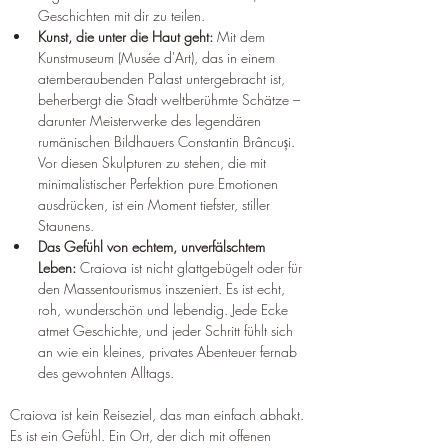
Geschichten mit dir zu teilen.
Kunst, die unter die Haut geht:
 Mit dem 
Kunstmuseum (Musée d'Art), das in einem 
atemberaubenden Palast untergebracht ist, 
beherbergt die Stadt weltberühmte Schätze – 
darunter Meisterwerke des legendären 
rumänischen Bildhauers Constantin Brâncuși. 
Vor diesen Skulpturen zu stehen, die mit 
minimalistischer Perfektion pure Emotionen 
ausdrücken, ist ein Moment tiefster, stiller 
Staunens.
Das Gefühl von echtem, unverfälschtem 
Leben:
 Craiova ist nicht glattgebügelt oder für 
den Massentourismus inszeniert. Es ist echt, 
roh, wunderschön und lebendig. Jede Ecke 
atmet Geschichte, und jeder Schritt fühlt sich 
an wie ein kleines, privates Abenteuer fernab 
des gewohnten Alltags.
Craiova ist kein Reiseziel, das man einfach abhakt. 
Es ist ein Gefühl. Ein Ort, der dich mit offenen 