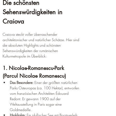
Die schönsten 
Sehenswürdigkeiten in 
Craiova
Craiova steckt voller überraschender 
architektonischer und natürlicher Schätze. Hier sind 
die absoluten Highlights und schönsten 
Sehenswürdigkeiten der rumänischen 
Kulturmetropole im Überblick:  
1. Nicolae-Romanescu-Park 
(Parcul Nicolae Romanescu)  
Das Besondere:
 Einer der größten natürlichen 
Parks Osteuropas (ca. 100 Hektar), entworfen 
vom französischen Architekten Édouard 
Redont. Er gewann 1900 auf der 
Weltausstellung in Paris sogar eine 
Goldmedaille.  
Highlights:
 Ein idyllischer See mit Bootsverleih, 