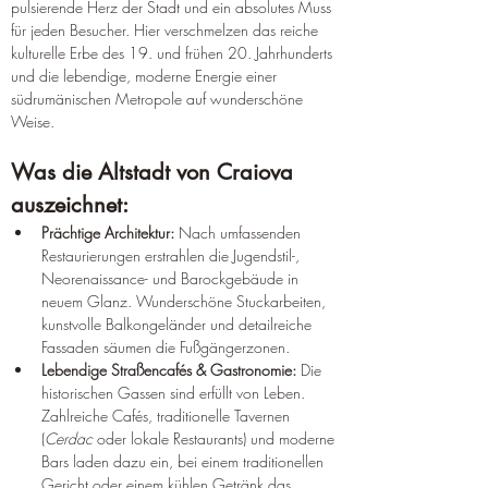
pulsierende Herz der Stadt und ein absolutes Muss 
für jeden Besucher. Hier verschmelzen das reiche 
kulturelle Erbe des 19. und frühen 20. Jahrhunderts 
und die lebendige, moderne Energie einer 
südrumänischen Metropole auf wunderschöne 
Weise.
Was die Altstadt von Craiova 
auszeichnet:
Prächtige Architektur:
 Nach umfassenden 
Restaurierungen erstrahlen die Jugendstil-, 
Neorenaissance- und Barockgebäude in 
neuem Glanz. Wunderschöne Stuckarbeiten, 
kunstvolle Balkongeländer und detailreiche 
Fassaden säumen die Fußgängerzonen.
Lebendige Straßencafés & Gastronomie:
 Die 
historischen Gassen sind erfüllt von Leben. 
Zahlreiche Cafés, traditionelle Tavernen 
(
Cerdac
 oder lokale Restaurants) und moderne 
Bars laden dazu ein, bei einem traditionellen 
Gericht oder einem kühlen Getränk das 