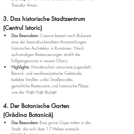
Theodor Aman.  
3. Das historische Stadtzentrum 
(Centrul Istoric)
Das Besondere:
 Craiova besitzt nach Bukarest 
eine der beeindruckendsten Ansammlungen 
historischer Architektur in Rumänien. Nach 
aufwendigen Restaurierungen strahlt die 
Fußgängerzone in neuem Glanz.  
Highlights:
 Wunderschön renovierte Jugendstil-, 
Barock- und neoklassizistische Gebäude, 
belebte Straßen voller Straßencafés, 
gemütliche Restaurants und historische Plätze 
wie der 
Piața Frații Buzești
.  
4. Der Botanische Garten 
(Grădina Botanică)
Das Besondere:
 Eine grüne Oase mitten in der 
Stadt, die sich über 17 Hektar erstreckt.  