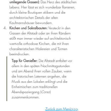
umliegende Gassen):
 Das Herz des städtischen 
Lebens. Hier lässt es sich wunderbar flanieren, 
durch kleine Boutiquen stöbern und die 
architektonischen Details der alten 
Kaufmannshäuser bewundern.
Kirchen und Sakralbauten:
 Versteckt in den 
Gassen der Altstadt oder an ihren Rändern 
stößt man immer wieder auf architektonisch 
wertvolle orthodoxe Kirchen, die mit ihren 
charakteristischen Malereien und Türmen 
beeindrucken.
Tipp für Genießer:
 Die Altstadt entfaltet vor 
allem in den späten Nachmittagsstunden 
und am Abend ihren vollen Zauber, wenn 
die historischen Laternen angehen, die 
Musik aus den Lokalen erklingt und die 
Einheimischen zum traditionellen 
Abendspaziergang (
Corso
) 
zusammenkommen.
Zurück zum Menü>>>