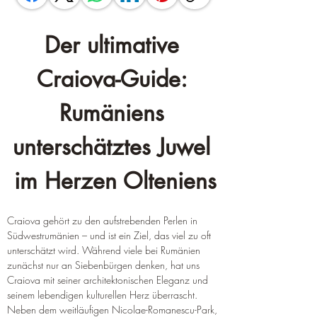
Der ultimative 
Craiova-Guide: 
Rumäniens 
unterschätztes Juwel 
im Herzen Olteniens
Craiova gehört zu den aufstrebenden Perlen in 
Südwestrumänien – und ist ein Ziel, das viel zu oft 
unterschätzt wird. Während viele bei Rumänien 
zunächst nur an Siebenbürgen denken, hat uns 
Craiova mit seiner architektonischen Eleganz und 
seinem lebendigen kulturellen Herz überrascht. 
Neben dem weitläufigen Nicolae-Romanescu-Park, 