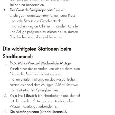
Treiben zu beobachten.
Der Geist der Vergangenheit:
 Einst ein 
wichtiges Handelszentrum, atmet jeder Platz 
und jede Straße die Geschichte der 
historischen Region Oltenien. Händler, Künstler 
und Adlige prägten einst diesen Raum, dessen 
Flair bis heute spürbar geblieben ist.
Die wichtigsten Stationen beim 
Stadtbummel:
Piața Mihai Viteazul (Michael-der-Mutige-
Platz):
 Einer der zentralen und eindrucksvollsten 
Plätze der Stadt, dominiert von der 
monumentalen Reiterstatue des walachischen 
Fürsten Michael dem Mutigen (
Mihai Viteazul
) 
und fantastischen Springbrunnen.
Piața Frații Buzești:
 Ein historischer Platz, der tief 
mit der lokalen Kultur und den traditionellen 
Wurzeln Craiovas verbunden ist.
Die Fußgängerzone (Strada Lipscani & 