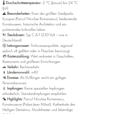
¡
🌡️ 
Durchschnittstemperatur:
 -2 °C (Januar) bis 24 °C 
(Juli) 
🌊 
Besonderheiten:
 Einer der größten Stadtparks 
Europas (Parcul Nicolae Romanescu), bedeutende 
Kunstmuseen, historische Architektur und ein 
pulsierendes kulturelles Leben 
🔌 
Steckdosen:
 Typ C & F (230 Volt – wie in 
Deutschland) 
🚰 
Leitungswasser:
 Trinkwasserqualität, regional 
jedoch oft gefiltert oder in Flaschen bevorzugt 
💳 
Kartenzahlung:
 Weit verbreitet in Geschäften, 
Restaurants und größeren Einrichtungen 
🚗 
Verkehr:
 Rechtsverkehr 
📱 
Ländervorwahl:
 +40 
🛂 
Einreise:
 Als EU-Bürger reicht ein gültiger 
Personalausweis 
💉 
Impfungen:
 Keine speziellen Impfungen 
erforderlich; Standardimpfungen empfohlen 
🦜 
Highlights:
 Parcul Nicolae Romanescu, 
Kunstmuseum (Palast Jean Mihail), Kathedrale des 
Heiligen Demetrius, Musiktheater und lebendige 