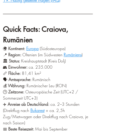
19. Häufig gestellte Fragen (FAQ)
Quick Facts: Craiova, 
Rumänien
🌍 
Kontinent:
Europa
 (Südosteuropa) 
📍 
Region:
 Oltenien (im Südwesten 
Rumäniens
) 
🏛️ 
Status:
 Kreishauptstadt (Kreis Dolj) 
👥 
Einwohner:
 ca. 235.000 
📏 
Fläche:
 81,41 km² 
🗣️ 
Amtssprache:
 Rumänisch 
💰 
Währung:
 Rumänischer Leu (RON) 
🕒 
Zeitzone:
 Osteuropäische Zeit (UTC+2 / 
Sommerzeit UTC+3) 
✈️ 
Anreise ab Deutschland:
 ca. 2–3 Stunden 
(Direktflug nach 
Bukarest
 + ca. 2,5h 
Zug/Mietwagen oder Direktflug nach Craiova, je 
nach Saison) 
📅 
Beste Reisezeit:
 Mai bis September 