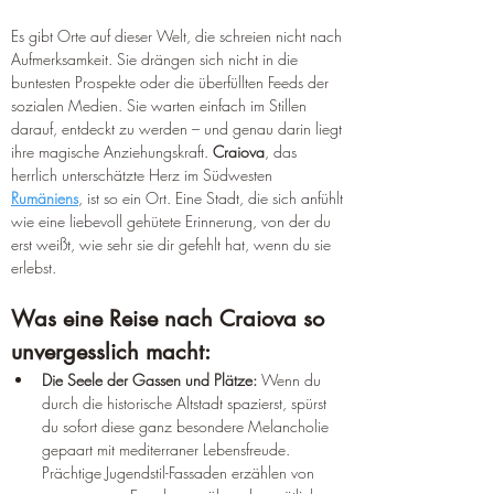
Es gibt Orte auf dieser Welt, die schreien nicht nach 
Aufmerksamkeit. Sie drängen sich nicht in die 
buntesten Prospekte oder die überfüllten Feeds der 
sozialen Medien. Sie warten einfach im Stillen 
darauf, entdeckt zu werden – und genau darin liegt 
ihre magische Anziehungskraft. 
Craiova
, das 
herrlich unterschätzte Herz im Südwesten 
Rumäniens
, ist so ein Ort. Eine Stadt, die sich anfühlt 
wie eine liebevoll gehütete Erinnerung, von der du 
erst weißt, wie sehr sie dir gefehlt hat, wenn du sie 
erlebst.
Was eine Reise nach Craiova so 
unvergesslich macht:
Die Seele der Gassen und Plätze:
 Wenn du 
durch die historische Altstadt spazierst, spürst 
du sofort diese ganz besondere Melancholie 
gepaart mit mediterraner Lebensfreude. 
Prächtige Jugendstil-Fassaden erzählen von 