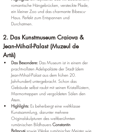
romantische Hängebrücken, versteckte Pfade, 
ein kleiner Zoo und das charmante Bibescu-
Haus. Perfekt zum Entspannen und 
Durchatmen.  
2. Das Kunstmuseum Craiova & 
Jean-Mihail-Palast (Muzeul de 
Artă)  
Das Besondere:
 Das Museum ist in einem der 
prachtvollsten Adelspaläste der Stadt (dem 
Jean-Mihail-Palast aus dem frühen 20. 
Jahrhundert) untergebracht. Schon das 
Gebäude selbst raubt mit seinen Kristalllüstern, 
Marmortreppen und vergoldeten Sälen den 
Atem.  
Highlights:
 Es beherbergt eine weltklasse 
Kunstsammlung, darunter mehrere 
Originalskulpturen des weltberühmten 
rumänischen Bildhauers 
Constantin 
Brâncuși
 sowie Werke rumänischer Meister wie 