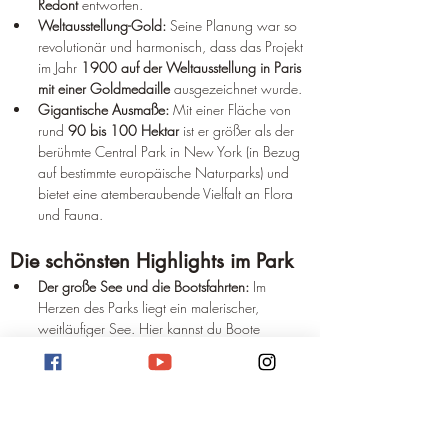
Redont
 entworfen.
Weltausstellung-Gold:
 Seine Planung war so 
revolutionär und harmonisch, dass das Projekt 
im Jahr 
1900 auf der Weltausstellung in Paris 
mit einer Goldmedaille
 ausgezeichnet wurde.
Gigantische Ausmaße:
 Mit einer Fläche von 
rund 
90 bis 100 Hektar
 ist er größer als der 
berühmte Central Park in New York (in Bezug 
auf bestimmte europäische Naturparks) und 
bietet eine atemberaubende Vielfalt an Flora 
und Fauna.
Die schönsten Highlights im Park
Der große See und die Bootsfahrten:
 Im 
Herzen des Parks liegt ein malerischer, 
weitläufiger See. Hier kannst du Boote 
ausleihen, über das Wasser gleiten und die 
schattigen Uferpromenaden bewundern.
Romantische Brücken und verwinkelte 
Pfade:
 Der Park strotzt nur so vor malerischen 
Details. Hängebrücken, versteckte Holzstege 