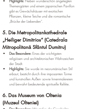
Highlights:
 Neben wunderschön angelegten 
Themengärten und einem japanischen Pavillon 
gibt es Gewächshäuser mit exotischen 
Pflanzen, kleine Teiche und die romantische 
„Brücke der Liebenden“.  
5. Die Metropolitankathedrale 
„Heiliger Dimitrios“ (Catedrala 
Mitropolitană Sfântul Dumitru)
Das Besondere:
 Eines der wichtigsten 
religiösen und architektonischen Wahrzeichen 
der Stadt.  
Highlights:
 Sie wurde im neorumänischen Stil 
erbaut, besticht durch ihre imposanten Türme 
und kunstvollen Außen- sowie Innenmalereien 
und bewahrt bedeutende spirituelle Relikte.  
6. Das Museum von Oltenia 
(Muzeul Olteniei)  
Das Besondere:
 Wer tief in die Geschichte, 