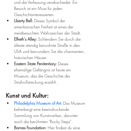
und die Verfassung verabschiedet. Ein 
Besuch ist ein Muss für jeden 
Geschichtsinteressierten.
Liberty Bell:
 Dieses Symbol der 
amerikanischen Freiheit ist eines der 
meistbesuchten Wahrzeichen der Stadt.
Elfreth's Alley:
 Schlendern Sie durch die 
älteste ständig bewohnte Straße in den 
USA und bewundern Sie die charmanten, 
historischen Häuser.
Eastern State Penitentiary:
 Dieses 
ehemalige Gefängnis ist heute ein 
Museum, das die Geschichte der 
Strafvollstreckung erzählt. 
Kunst und Kultur:
Philadelphia Museum of Art
:
 Das Museum 
beherbergt eine beeindruckende 
Sammlung von Kunstwerken, darunter 
auch die berühmten "Rocky Steps".
Barnes Foundation:
 Hier findest du eine 