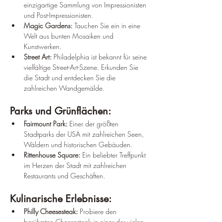
einzigartige Sammlung von Impressionisten 
und Post-Impressionisten.
Magic Gardens:
 Tauchen Sie ein in eine 
Welt aus bunten Mosaiken und 
Kunstwerken.
Street Art:
 Philadelphia ist bekannt für seine 
vielfältige Street-Art-Szene. Erkunden Sie 
die Stadt und entdecken Sie die 
zahlreichen Wandgemälde.
Parks und Grünflächen:
Fairmount Park:
 Einer der größten 
Stadtparks der USA mit zahlreichen Seen, 
Wäldern und historischen Gebäuden.
Rittenhouse Square:
 Ein beliebter Treffpunkt 
im Herzen der Stadt mit zahlreichen 
Restaurants und Geschäften.
Kulinarische Erlebnisse:
Philly Cheesesteak:
 Probiere den 
berühmten Cheesesteak in einer der vielen 