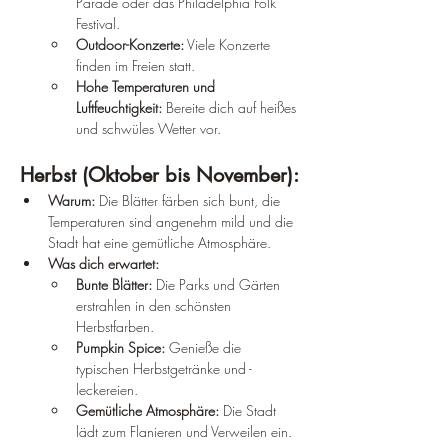
Parade oder das Philadelphia Folk 
Festival.
Outdoor-Konzerte:
 Viele Konzerte 
finden im Freien statt.
Hohe Temperaturen und 
Luftfeuchtigkeit:
 Bereite dich auf heißes 
und schwüles Wetter vor.
Herbst (Oktober bis November):
Warum:
 Die Blätter färben sich bunt, die 
Temperaturen sind angenehm mild und die 
Stadt hat eine gemütliche Atmosphäre.
Was dich erwartet:
Bunte Blätter:
 Die Parks und Gärten 
erstrahlen in den schönsten 
Herbstfarben.
Pumpkin Spice:
 Genieße die 
typischen Herbstgetränke und -
leckereien.
Gemütliche Atmosphäre:
 Die Stadt 
lädt zum Flanieren und Verweilen ein.