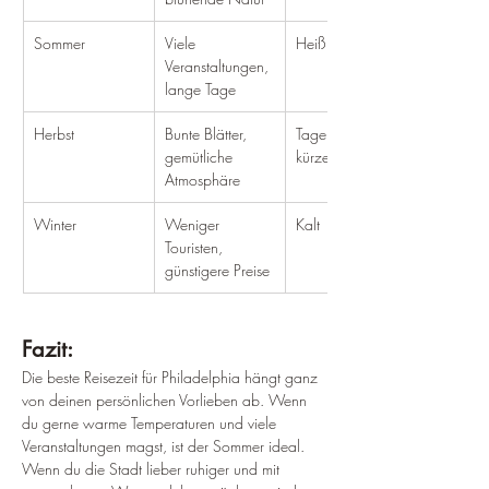
Sommer
Viele 
Heiß und schwül
Veranstaltungen, 
lange Tage
Herbst
Bunte Blätter, 
Tage werden 
gemütliche 
kürzer
Atmosphäre
Winter
Weniger 
Kalt
Touristen, 
günstigere Preise
Fazit:
Die beste Reisezeit für Philadelphia hängt ganz 
von deinen persönlichen Vorlieben ab. Wenn 
du gerne warme Temperaturen und viele 
Veranstaltungen magst, ist der Sommer ideal. 
Wenn du die Stadt lieber ruhiger und mit 