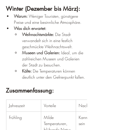
Winter (Dezember bis März):
Warum:
 Weniger Touristen, günstigere 
Preise und eine besinnliche Atmosphäre.
Was dich erwartet:
Weihnachtsmärkte:
 Die Stadt 
verwandelt sich in eine festlich 
geschmückte Weihnachtswelt.
Museen und Galerien:
 Ideal, um die 
zahlreichen Museen und Galerien 
der Stadt zu besuchen.
Kälte:
 Die Temperaturen können 
deutlich unter den Gefrierpunkt fallen.
Zusammenfassung:
Jahreszeit
Vorteile
Nachteile
Frühling
Milde 
Kann regnerisch 
Temperaturen, 
sein
blühende Natur