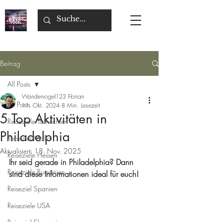
Beitrag
All Posts
Wandervogel123 Florian
All Posts
11. Okt. 2024
8 Min. Lesezeit
5 Top Aktivitäten in
Reiseziele Tschechien
Philadelphia
Reiseziel Malta
Aktualisiert:
18. Nov. 2025
Reiseziele Hessen
Ihr seid gerade in Philadelphia? Dann 
Reiseziele Rumänien
sind diese Informationen ideal für euch!
Reiseziel Spanien
Reiseziele USA