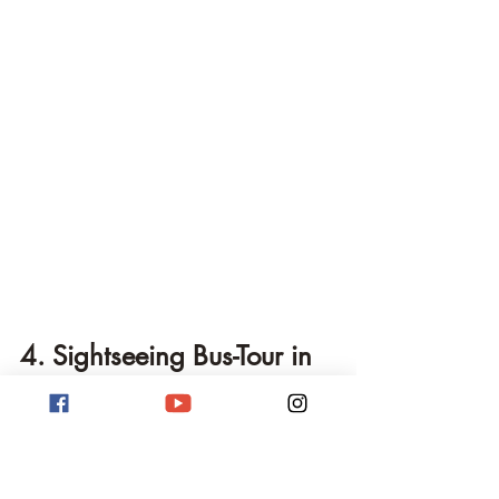
4. Sightseeing Bus-Tour in 
Philadelphia
Get Your Guide bietet eine Vielzahl von 
Sightseeing-Bustouren in Philadelphia an, 