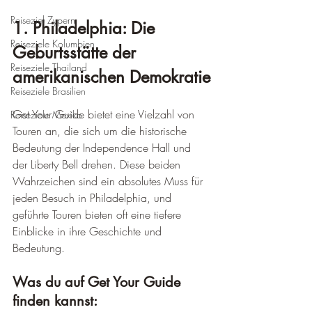
Reiseziel Zypern
1. Philadelphia: Die 
Reiseziele Kolumbien
Geburtsstätte der 
Reiseziele Thailand
amerikanischen Demokratie
Reiseziele Brasilien
Get Your Guide bietet eine Vielzahl von 
Reiseziele Mexiko
Touren an, die sich um die historische 
Bedeutung der Independence Hall und 
der Liberty Bell drehen. Diese beiden 
Wahrzeichen sind ein absolutes Muss für 
jeden Besuch in Philadelphia, und 
geführte Touren bieten oft eine tiefere 
Einblicke in ihre Geschichte und 
Bedeutung.
Was du auf Get Your Guide 
finden kannst: