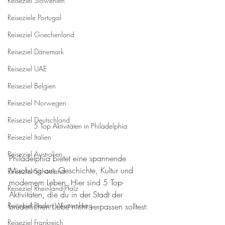
Reiseziel Slowenien
Reiseziele Portugal
Reiseziel Griechenland
Reiseziel Dänemark
Reiseziel UAE
Reiseziel Belgien
Reiseziel Norwegen
Reiseziel Deutschland
5 Top Aktivitäten in Philadelphia
Reiseziel Italien
Reiseziel Australien
Philadelphia bietet eine spannende 
Mischung aus Geschichte, Kultur und 
Reiseziel Schottland
modernem Leben. Hier sind 5 Top-
Reiseziel Rheinland-Pfalz
Aktivitäten, die du in der Stadt der 
Reiseziel Baden-Württemberg
brüderlichen Liebe nicht verpassen solltest:
Reiseziel Frankreich