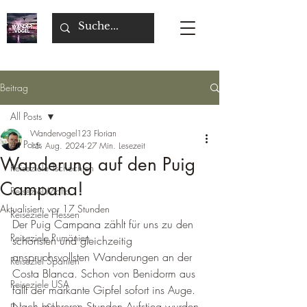
Beitrag
All Posts
Wandervogel123 Florian
All Posts
15. Aug. 2024
27 Min. Lesezeit
Wanderung auf den Puig
Reiseziele Tschechien
Campana!
Reiseziel Malta
Aktualisiert:
vor 17 Stunden
Reiseziele Hessen
Der Puig Campana zählt für uns zu den 
Reiseziele Rumänien
schönsten und gleichzeitig 
anspruchsvollsten Wanderungen an der 
Reiseziel Spanien
Costa Blanca. Schon von Benidorm aus 
Reiseziele USA
fällt der markante Gipfel sofort ins Auge. 
Nach mehreren Stunden Aufstieg wurden 