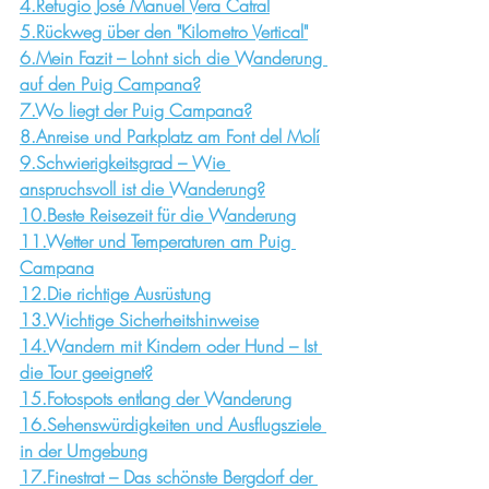
4.Refugio José Manuel Vera Catral
5.Rückweg über den "Kilometro Vertical"
6.Mein Fazit – Lohnt sich die Wanderung 
auf den Puig Campana?
7.Wo liegt der Puig Campana?
8.Anreise und Parkplatz am Font del Molí
9.Schwierigkeitsgrad – Wie 
anspruchsvoll ist die Wanderung?
10.Beste Reisezeit für die Wanderung
11.Wetter und Temperaturen am Puig 
Campana
12.Die richtige Ausrüstung
13.Wichtige Sicherheitshinweise
14.Wandern mit Kindern oder Hund – Ist 
die Tour geeignet?
15.Fotospots entlang der Wanderung
16.Sehenswürdigkeiten und Ausflugsziele 
in der Umgebung
17.Finestrat – Das schönste Bergdorf der 