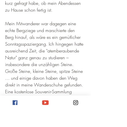
kurz gefragt habe, ob mein Abendessen 
zu Hause schon fertig ist.
Mein Mitwanderer war dagegen eine 
echte Bergziege und marschierte den 
Berg hinauf, als wäre es ein gemütlicher 
Sonntagsspaziergang. Ich hingegen hatte 
ausreichend Zeit, die "atemberaubende 
Natur" ganz genau zu studieren – 
insbesondere die unzähligen Steine. 
Große Steine, kleine Steine, spitze Steine 
… und einige davon haben den Weg 
direkt in meine Wanderschuhe gefunden. 
Eine kostenlose Souvenir-Sammlung 
sozusagen.
Spaß beiseite: Die Wanderung auf den 
Puig Campana gehört für mich zu den 
schönsten Touren an der Costa Blanca. 