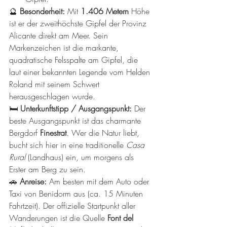
🔮 
Besonderheit:
 Mit 
1.406 Metern
 Höhe 
ist er der zweithöchste Gipfel der Provinz 
Alicante direkt am Meer. Sein 
Markenzeichen ist die markante, 
quadratische Felsspalte am Gipfel, die 
laut einer bekannten Legende vom Helden 
Roland mit seinem Schwert 
herausgeschlagen wurde.
🛏️ 
Unterkunftstipp / Ausgangspunkt:
 Der 
beste Ausgangspunkt ist das charmante 
Bergdorf 
Finestrat
. Wer die Natur liebt, 
bucht sich hier in eine traditionelle 
Casa 
Rural
 (Landhaus) ein, um morgens als 
Erster am Berg zu sein.
🚗 
Anreise:
 Am besten mit dem Auto oder 
Taxi von Benidorm aus (ca. 15 Minuten 
Fahrtzeit). Der offizielle Startpunkt aller 
Wanderungen ist die Quelle 
Font del 