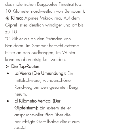
¡
des malerischen Bergdorfes Finestrat (ca. 
10 Kilometer nordwestlich von Benidorm).
☀️ 
Klima:
 Alpines Mikroklima. Auf dem 
Gipfel ist es deutlich windiger und oft bis 
zu 10
°C kühler als an den Stränden von 
Benidorm. Im Sommer herrscht extreme 
Hitze an den Südhängen, im Winter 
kann es oben eisig kalt werden.
🥾 
Die Top-Routen:
La Vuelta (Die Umrundung):
 Ein 
mittelschwerer, wunderschöner 
Rundweg um den gesamten Berg 
herum.
El Kilómetro Vertical (Der 
Gipfelsturm):
 Ein extrem steiler, 
anspruchsvoller Pfad über die 
berüchtigte Geröllhalde direkt zum 
Gipfel.