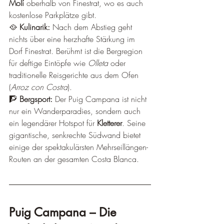
Molí
 oberhalb von Finestrat, wo es auch 
kostenlose Parkplätze gibt.
🥘 
Kulinarik:
 Nach dem Abstieg geht 
nichts über eine herzhafte Stärkung im 
Dorf Finestrat. Berühmt ist die Bergregion 
für deftige Eintöpfe wie 
Olleta
 oder 
traditionelle Reisgerichte aus dem Ofen 
(
Arroz con Costra
).
🧗 
Bergsport:
 Der Puig Campana ist nicht 
nur ein Wanderparadies, sondern auch 
ein legendärer Hotspot für 
Kletterer
. Seine 
gigantische, senkrechte Südwand bietet 
einige der spektakulärsten Mehrseillängen-
Routen an der gesamten Costa Blanca.
Puig Campana – Die 