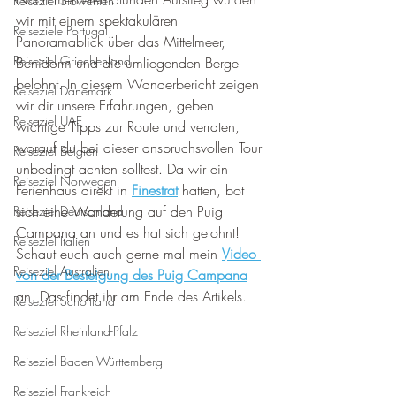
Reiseziel Slowenien
wir mit einem spektakulären 
Reiseziele Portugal
Panoramablick über das Mittelmeer, 
Reiseziel Griechenland
Benidorm und die umliegenden Berge 
belohnt. In diesem Wanderbericht zeigen 
Reiseziel Dänemark
wir dir unsere Erfahrungen, geben 
Reiseziel UAE
wichtige Tipps zur Route und verraten, 
worauf du bei dieser anspruchsvollen Tour 
Reiseziel Belgien
unbedingt achten solltest. Da wir ein 
Reiseziel Norwegen
Ferienhaus direkt in 
Finestrat
 hatten, bot 
sich eine Wanderung auf den Puig 
Reiseziel Deutschland
Campana an und es hat sich gelohnt! 
Reiseziel Italien
Schaut euch auch gerne mal mein 
Video 
Reiseziel Australien
von der Besteigung des Puig Campana
an. Das findet ihr am Ende des Artikels.
Reiseziel Schottland
Reiseziel Rheinland-Pfalz
Reiseziel Baden-Württemberg
Reiseziel Frankreich