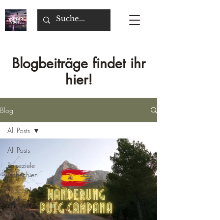
Blogbeiträge findet ihr
hier!
Blog
All Posts
All Posts
Reiseziele
Tschechien
Reiseziel
Malta
Reiseziele