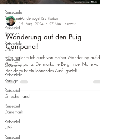
Hessen
Reiseziele
Rumänien
Wandervogel123 Florian
15. Aug. 2024
27 Min. Lesezeit
Reiseziel
Spanien
Wanderung auf den Puig
Reiseziele
Campana!
USA
Hier berichte ich euch von meiner Wanderung auf den
Reiseziel
Puig Campana. Der markante Berg in der Nähe von
Slowenien
Benidorm ist ein lohnendes Ausflugsziel!
Reiseziele
Portugal
Reiseziel
Griechenland
Reiseziel
Dänemark
Reiseziel
UAE
Reiseziel