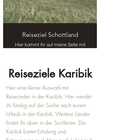
Reiseziel Schottland
Hier kommt ihr auf meine Seite mit
Reisezielen in Schottland.
Reiseziele Karibik
Hier eine kleine Auswahl mit
Reisezielen in der Karibik. Hier werdet
ihr fündig auf der Suche nach eurem
Urlaub in der Karibik. Weitere Länder
findet ihr oben in der Suchleiste. Die
Karibik bietet Erholung und