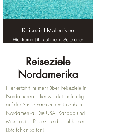
Reiseziel Malediven
Hier kommt ihr auf meine Seite über
das Reiseziel Malediven.
Reiseziele
Nordamerika
Hier erfahrt ihr mehr über Reiseziele in
Nordamerika. Hier werdet ihr fündig
auf der Suche nach eurem Urlaub in
Nordamerika. Die USA, Kanada und
Mexico sind Reiseziele die auf keiner
Liste fehlen sollten!