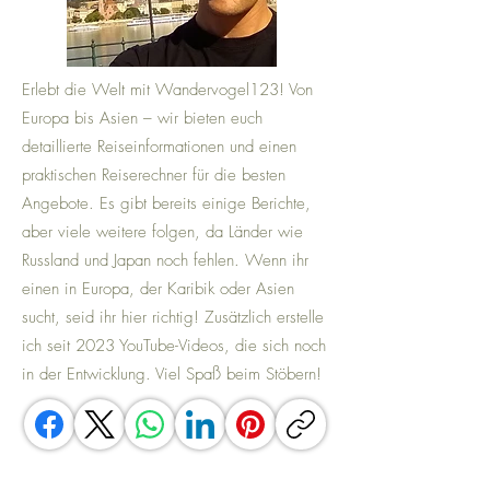
Erlebt die Welt mit Wandervogel123! Von
Europa bis Asien – wir bieten euch
detaillierte Reiseinformationen und einen
praktischen Reiserechner für die besten
Angebote. Es gibt bereits einige Berichte,
aber viele weitere folgen, da Länder wie
Russland und Japan noch fehlen. Wenn ihr
einen in Europa, der Karibik oder Asien
sucht, seid ihr hier richtig! Zusätzlich erstelle
ich seit 2023 YouTube-Videos, die sich noch
in der Entwicklung. Viel Spaß beim Stöbern!