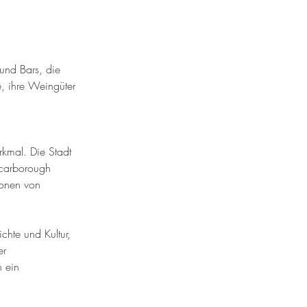
 und Bars, die 
e, ihre Weingüter 
kmal. Die Stadt 
Scarborough 
ionen von 
chte und Kultur, 
er 
 ein 