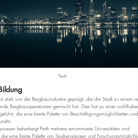
Perth
Bildung
ist stark von der Bergbauindustrie geprägt, die die Stadt zu einem r
tende Bergbauoperationen gemacht hat. 
Dies hat zu einer wohlhab
eführt, die eine breite Palette von Beschäftigungsmöglichkeiten und
zieht
.
swesen beherbergt Perth mehrere renommierte Universitäten und 
 die eine breite Palette von Studiengängen und Forschungsmöglichke