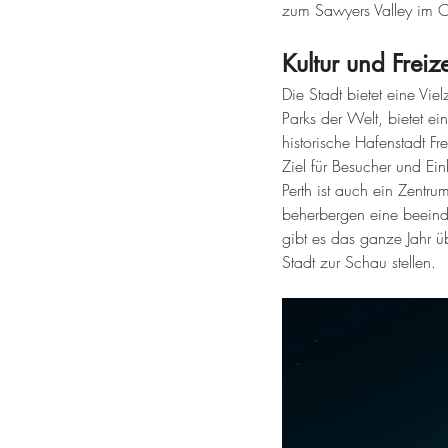
zum Sawyers Valley im 
Kultur und Freize
Die Stadt bietet eine Vie
Parks der Welt, bietet e
historische Hafenstadt Fre
Ziel für Besucher und E
Perth ist auch ein Zentr
beherbergen eine beeind
gibt es das ganze Jahr üb
Stadt zur Schau stellen
.