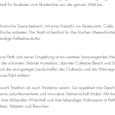
er Stadt für Studenten und Akademiker aus der ganzen Welt bei
.
kulinarische Szene bekannt, mit einer Vielzahl von Restaurants, Cafés
e Küche anbieten. 
Die Stadt ist berühmt für ihre frischen Meeresfrücht
endige Kaffeehauskultur
.
 von Perth und seiner Umgebung ist ein weiteres herausragendes Mer
 der schönsten Strände Australiens, darunter Cottesloe Beach und 
ind die einzigartigen Landschaften des Outbacks und die Weinreg
rze Fahrt entfernt
.
 sowohl Tradition als auch Moderne vereint. Sie respektiert ihre Geschi
eine zukunftsorientierte und innovative Gemeinschaft fördert. Mit ihr
hrer blühenden Wirtschaft und ihrer lebendigen Kulturszene ist Perth
Leben, Arbeiten und Besuchen.