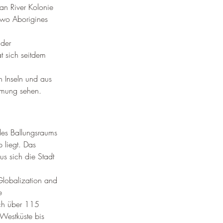
an River Kolonie 
 wo Aborigines 
 der 
t sich seitdem 
 Inseln und aus 
mmung sehen
.
 des Ballungsraums 
liegt. 
Das 
s sich die Stadt 
Globalization and 
e 
ich über 115 
Westküste bis 