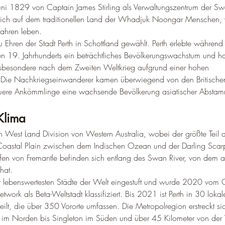
ni 1829 von Captain James Stirling als Verwaltungszentrum der Sw
 sich auf dem traditionellen Land der Whadjuk Noongar Menschen,
ahren leben. 
Ehren der Stadt Perth in Schottland gewählt
. 
Perth erlebte während
n 19. Jahrhunderts ein beträchtliches Bevölkerungswachstum und ha
 insbesondere nach dem Zweiten Weltkrieg aufgrund einer hohen 
 
Die Nachkriegseinwanderer kamen überwiegend von den Britischen
ere Ankömmlinge eine wachsende Bevölkerung asiatischer Absta
Klima
uth West Land Division von Western Australia, wobei der größte Teil
Coastal Plain zwischen dem Indischen Ozean und der Darling Scarp 
en von Fremantle befinden sich entlang des Swan River, von dem au
hat
.
der lebenswertesten Städte der Welt eingestuft und wurde 2020 vom 
work als Beta-Weltstadt klassifiziert. Bis 2021 ist Perth in 30 lokal
eilt, die über 350 Vororte umfassen. 
Die Metropolregion erstreckt s
 im Norden bis Singleton im Süden und über 45 Kilometer von der 