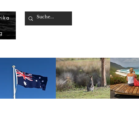
rika
g