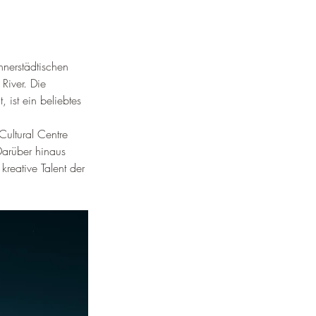
¡
nnerstädtischen 
River. 
Die 
, ist ein beliebtes 
ultural Centre 
arüber hinaus 
kreative Talent der 