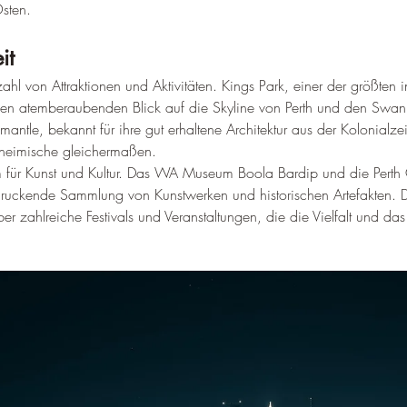
–
Osten
.
it
lzahl von Attraktionen und Aktivitäten. Kings Park, einer der größten i
inen atemberaubenden Blick auf die Skyline von Perth und den Swan 
mantle, bekannt für ihre gut erhaltene Architektur aus der Kolonialzeit
inheimische gleichermaßen
.
um für Kunst und Kultur. Das WA Museum Boola Bardip und die Perth C
ruckende Sammlung von Kunstwerken und historischen Artefakten. 
D
er zahlreiche Festivals und Veranstaltungen, die die Vielfalt und das 