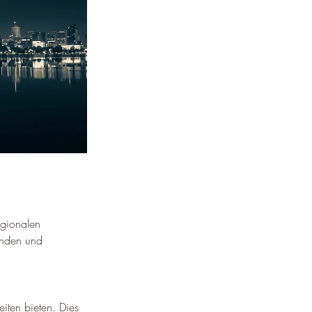
egionalen 
enden und 
 
iten bieten. 
Dies 