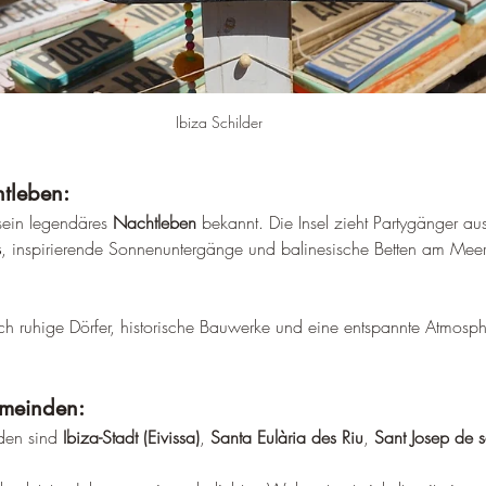
Ibiza Schilder
tleben:
 sein legendäres 
Nachtleben
 bekannt. Die Insel zieht Partygänger aus
s
, inspirierende Sonnenuntergänge und balinesische Betten am Meer 
uch ruhige Dörfer, historische Bauwerke und eine entspannte Atmosp
meinden:
en sind 
Ibiza-Stadt (Eivissa)
, 
Santa Eulària des Riu
, 
Sant Josep de s