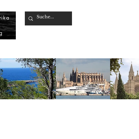
rika
g