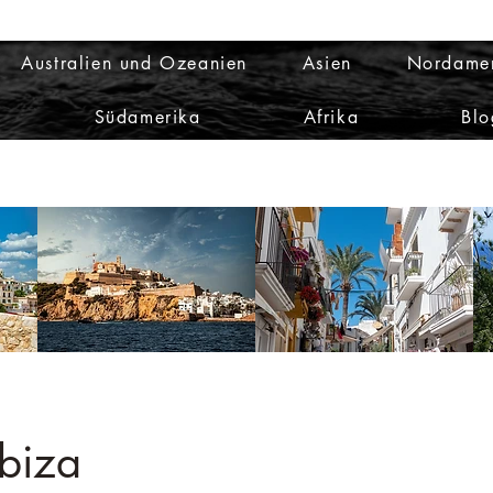
Australien und Ozeanien
Asien
Nordame
Südamerika
Afrika
Blo
Ibiza