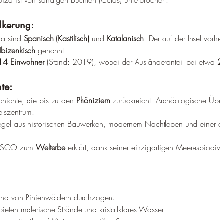
 Ibiza ist von sandigen Buchten (Calas) unterbrochen.
lkerung:
za sind 
Spanisch (Kastilisch)
 und 
Katalanisch
. Der auf der Insel vorh
Ibizenkisch
 genannt.
14 Einwohner
 (Stand: 2019), wobei der Ausländeranteil bei etwa 
te:
chichte, die bis zu den 
Phöniziern
 zurückreicht. Archäologische Üb
elszentrum.
tiegel aus historischen Bauwerken, modernem Nachtleben und einer e
NESCO zum 
Welterbe
 erklärt, dank seiner einzigartigen Meeresbiodiv
g und von Pinienwäldern durchzogen.
bieten malerische Strände und kristallklares Wasser.