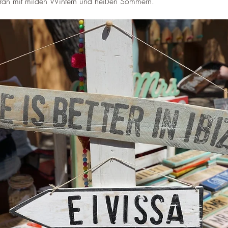
–
erran mit milden Wintern und heißen Sommern.