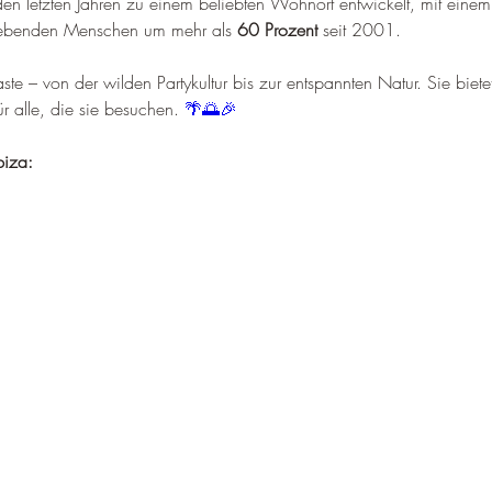
 den letzten Jahren zu einem beliebten Wohnort entwickelt, mit einem
 lebenden Menschen um mehr als 
60 Prozent
 seit 2001.
raste – von der wilden Partykultur bis zur entspannten Natur. Sie biete
ür alle, die sie besuchen. 
🌴🌅🎉
biza: