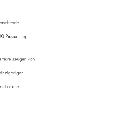
errschende 
20 Prozent
 liegt.
erreste zeugen von 
inzigartigen 
ersität und 