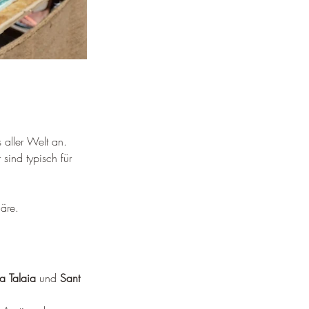
 aller Welt an.
sind typisch für 
häre.
a Talaia
 und 
Sant 