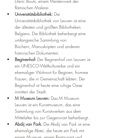
Dieric Bouts, einem Meisterwerk der 
flämischen Malerei.
Universitätsbibliothek:
 Die 
Universitätsbibliothek von Leuven ist eine 
der ältesten und größten Bibliotheken 
Belgiens. Die Bibliothek beherbergt eine 
umfangreiche Sammlung von 
Büchern, Manuskripten und anderen 
historischen Dokumenten.
Beginenhof:
 Der Beginenhof von Leuven ist 
ein UNESCO-Weltkulturerbe und ein 
ehemaliger Wohnort für Beginen, fromme 
Frauen, die in Gemeinschaft lebten. Der 
Beginenhof ist heute eine ruhige Oase 
inmitten der Stadt.
M Museum Leuven:
 Das M Museum 
Leuven ist ein Kunstmuseum, das eine 
Sammlung von Kunstwerken aus dem 
Mittelalter bis zur Gegenwart beherbergt.
Abdij van Park:
 Die Abdij van Park ist eine 
ehemalige Abtei, die heute ein Park mit 
einem Museum, einem Restaurant und 