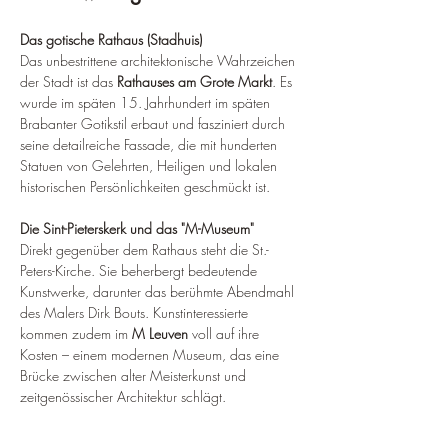
Das gotische Rathaus (Stadhuis)
Das unbestrittene architektonische Wahrzeichen 
der Stadt ist das 
Rathauses am Grote Markt
. Es 
wurde im späten 15. Jahrhundert im späten 
Brabanter Gotikstil erbaut und fasziniert durch 
seine detailreiche Fassade, die mit hunderten 
Statuen von Gelehrten, Heiligen und lokalen 
historischen Persönlichkeiten geschmückt ist.
Die Sint-Pieterskerk und das "M-Museum"
Direkt gegenüber dem Rathaus steht die St.-
Peters-Kirche. Sie beherbergt bedeutende 
Kunstwerke, darunter das berühmte Abendmahl 
des Malers Dirk Bouts. Kunstinteressierte 
kommen zudem im 
M Leuven
 voll auf ihre 
Kosten – einem modernen Museum, das eine 
Brücke zwischen alter Meisterkunst und 
zeitgenössischer Architektur schlägt.