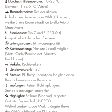
🌡️ 
Durchschnittstemperatur:
 18–23 °C 
(Sommer), 1 bis 6 °C (Winter)
🏔️ 
Besonderheiten:
 Sitz der ältesten 
katholischen Universität der Welt (KU Leuven), 
weltberühmte Brauereitradition (Stella Artois), 
Grote Markt
🔌 
Steckdosen:
 Typ C und E (230 Volt) – 
kompatibel mit deutschen Steckern
🚰 
Leitungswasser:
 Trinkwasserqualität
💳 
Kartenzahlung:
 Nahezu überall möglich 
(Mister Cash/Bancontact, Maestro, 
Kreditkarten)
🚗 
Verkehr:
 Rechtsverkehr
📱 
Ländervorwahl:
 +32
🛂 
Einreise:
 EU-Bürger benötigen lediglich einen 
Personalausweis oder Reisepass
💉 
Impfungen:
 Keine Pflichtimpfungen; 
Standardimpfungen empfohlen
🦜 
Highlights:
 Rathaus (Stadhuis) im späten 
Gotikstil, Beginenhof (UNESCO-
Weltkulturerbe), Oude Markt („längste Theke 
der Welt“), Bibliothek der KU Leuven