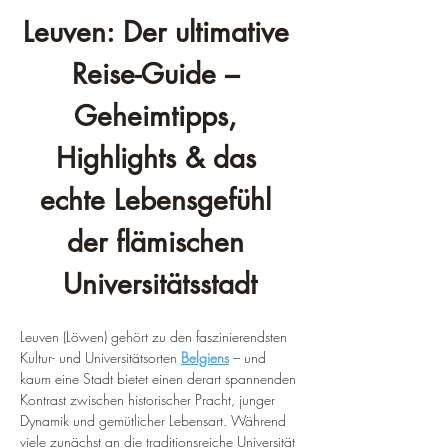
Leuven: Der ultimative 
Reise-Guide – 
Geheimtipps, 
Highlights & das 
echte Lebensgefühl 
der flämischen 
Universitätsstadt
Leuven (Löwen) gehört zu den faszinierendsten 
Kultur- und Universitätsorten 
Belgiens
 – und 
kaum eine Stadt bietet einen derart spannenden 
Kontrast zwischen historischer Pracht, junger 
Dynamik und gemütlicher Lebensart. Während 
viele zunächst an die traditionsreiche Universität 