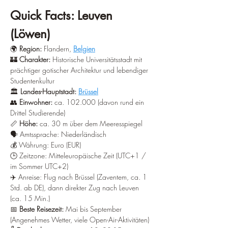
Quick Facts: Leuven 
(Löwen)
🌍 
Region:
 Flandern, 
Belgien
🏰 
Charakter:
 Historische Universitätsstadt mit 
prächtiger gotischer Architektur und lebendiger 
Studentenkultur
🏛️ 
Landes-Hauptstadt:
Brüssel
👥 
Einwohner:
 ca. 102.000 (davon rund ein 
Drittel Studierende)
📏 
Höhe:
 ca. 30 m über dem Meeresspiegel
🗣️ Amtssprache: Niederländisch
💰 Währung: Euro (EUR)
🕒 Zeitzone: Mitteleuropäische Zeit (UTC+1 / 
im Sommer UTC+2)
✈️ Anreise: Flug nach Brüssel (Zaventem, ca. 1 
Std. ab DE), dann direkter Zug nach Leuven 
(ca. 15 Min.)
📅 
Beste Reisezeit:
 Mai bis September 
(Angenehmes Wetter, viele Open-Air-Aktivitäten)