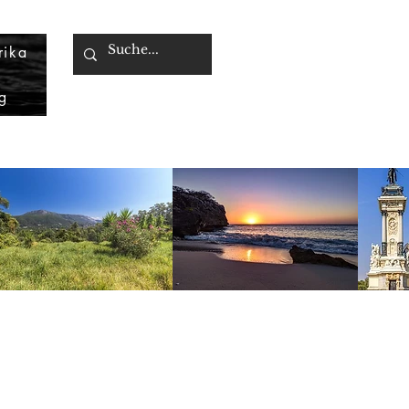
rika
g