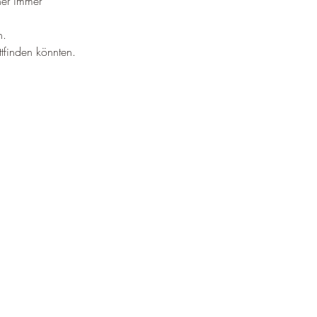
¡
er immer 
n.
ttfinden könnten.