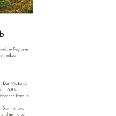
ub
d welche Regionen 
den milden 
 Das Wetter ist 
le Zeit für 
htssonne kann in 
en Sommer und 
 und im Herbst 