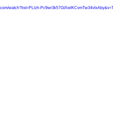
be.com/watch?list=PLlzh-Pc9wr3k57GtXwlKCvmTw34vIxAby&v