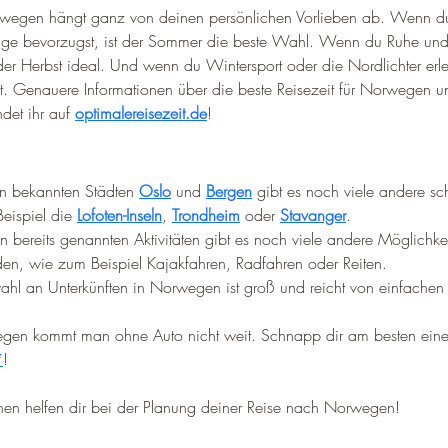
Norwegen hängt ganz von deinen persönlichen Vorlieben ab. Wenn 
age bevorzugst, ist der Sommer die beste Wahl. Wenn du Ruhe und
oder Herbst ideal. Und wenn du Wintersport oder die Nordlichter erle
it. Genauere Informationen über die beste Reisezeit für Norwegen un
det ihr auf 
optimalereisezeit.de
!
 bekannten Städten 
Oslo
 und 
Bergen
 gibt es noch viele andere s
eispiel die 
Lofoten-Inseln
, 
Trondheim
 oder 
Stavanger
.
 bereits genannten Aktivitäten gibt es noch viele andere Möglichkei
n, wie zum Beispiel Kajakfahren, Radfahren oder Reiten.
ahl an Unterkünften in Norwegen ist groß und reicht von einfachen 
egen kommt man ohne Auto nicht weit. Schnapp dir am besten ein
*
!
ionen helfen dir bei der Planung deiner Reise nach Norwegen!