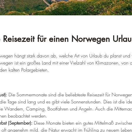
e Reisezeit für einen Norwegen Urla
orwegen hängt stark davon ab, welche Art von Urlaub du planst un
wegen ist ein großes Land mit einer Vielzahl von Klimazonen, von 
den kalten Polargebieten.
st):
 Die Sommermonate sind die beliebteste Reisezeit für Norwegen.
e Tage sind lang und es gibt viele Sonnenstunden. Dies ist die idea
wie Wandern, Camping, Bootfahren und Angeln. Auch die Mitternac
onen beobachtet werden.
rbst (September):
 Diese Monate bieten ein gutes Mittelmaß zwisch
st oft angenehm mild, die Natur erwacht im Frühling zu neuem Leben