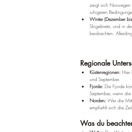
zeigt sich Norwegen i
ruhigeren Bedingungen
Winter (Dezember bis
Skigebiete, und in d
beobachten. Allerding
Regionale Unters
Küstenregionen:
 Hier
und September.
Fjorde:
 Die Fjorde kö
September, wenn die 
Norden:
 Wer die Mitt
empfiehlt sich die Ze
Was du beachten 