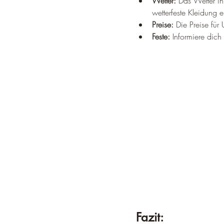
Wetter:
 Das Wetter i
wetterfeste Kleidung e
Preise:
 Die Preise fü
Feste:
 Informiere dich
Fazit: