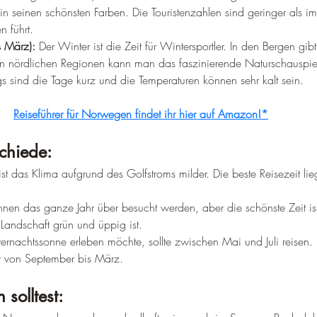
n seinen schönsten Farben. Die Touristenzahlen sind geringer als 
 führt.
 März):
 Der Winter ist die Zeit für Wintersportler. In den Bergen gib
en nördlichen Regionen kann man das faszinierende Naturschauspiel
s sind die Tage kurz und die Temperaturen können sehr kalt sein.
Reiseführer für Norwegen findet ihr hier auf Amazon!*
chiede:
 ist das Klima aufgrund des Golfstroms milder. Die beste Reisezeit l
nnen das ganze Jahr über besucht werden, aber die schönste Zeit is
Landschaft grün und üppig ist.
ernachtssonne erleben möchte, sollte zwischen Mai und Juli reisen. 
it von September bis März.
solltest: