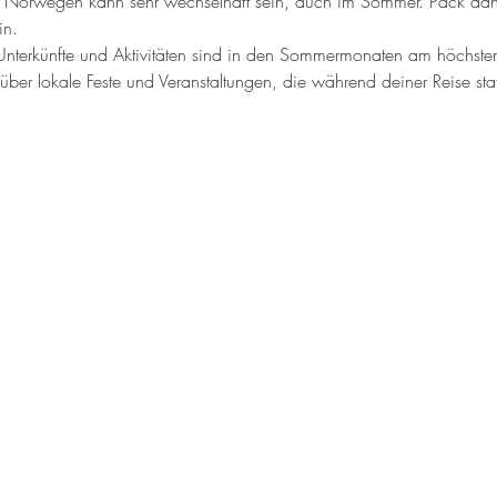
–
n Norwegen kann sehr wechselhaft sein, auch im Sommer. Pack dah
in.
r Unterkünfte und Aktivitäten sind in den Sommermonaten am höchste
 über lokale Feste und Veranstaltungen, die während deiner Reise sta