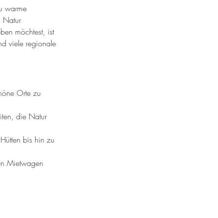
du warme 
 Natur 
ben möchtest, ist 
d viele regionale 
chöne Orte zu 
ten, die Natur 
Hütten bis hin zu 
en Mietwagen 