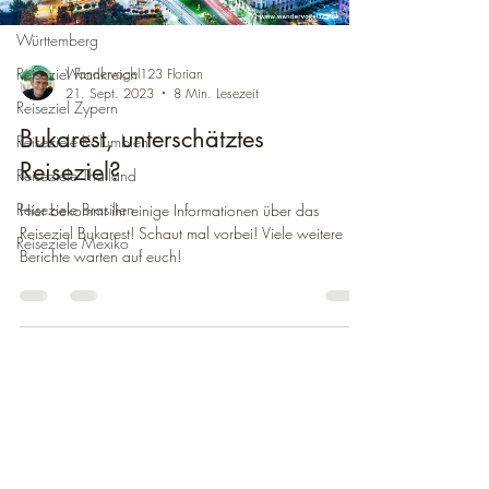
Reiseziel Baden-
Württemberg
Reiseziel Frankreich
Wandervogel123 Florian
21. Sept. 2023
8 Min. Lesezeit
Reiseziel Zypern
Bukarest, unterschätztes
Reiseziele Kolumbien
Reiseziel?
Reiseziele Thailand
Reiseziele Brasilien
Hier bekommt ihr einige Informationen über das
Reiseziel Bukarest! Schaut mal vorbei! Viele weitere
Reiseziele Mexiko
Berichte warten auf euch!