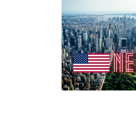
Reiseziel Belgien
Reiseziel Nor
Reiseziel Schottland
Reiseziel Rh
Reiseziele Kolumbien
Reiseziele 