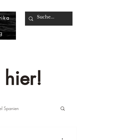
rika
g
 hier!
iel Spanien
änemark
Reiseziel UAE