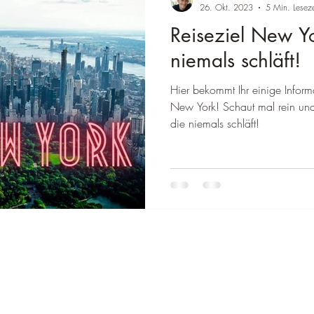
â
26. Okt. 2023
5 Min. Leseze
Reiseziel New Yo
wegen
Reiseziel Deutschland
Reiseziel Italien
Reiseziel Austra
niemals schläft!
Hier bekommt Ihr einige Inform
einland-Pfalz
Reiseziel Baden-Württemberg
Reiseziel Frankreich
New York! Schaut mal rein und 
die niemals schläft!
Thailand
Reiseziele Brasilien
Reiseziele Mexiko