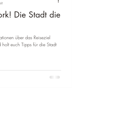
it
rk! Die Stadt die
lien
ationen über das Reiseziel
Reiseziel Zypern
holt euch Tipps für die Stadt