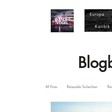
Europa
Karibik
Blogb
All Posts
Reiseziele Tschechien
Rei
Reiseziele USA
Reiseziel Slowen