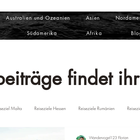
Australien und Ozeanien
Asien
Nordame
Südamerika
Afrika
Blo
eiträge findet ihr
seziel Malta
Reiseziele Hessen
Reiseziele Rumänien
Reisez
ien
Reiseziele Portugal
Reiseziel Griechenland
Reiseziel D
Wandervogel123 Florian