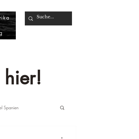
rika
g
 hier!
iel Spanien
änemark
Reiseziel UAE