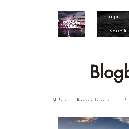
Europa
Karibik
Blogb
All Posts
Reiseziele Tschechien
Rei
Reiseziele USA
Reiseziel Slowen