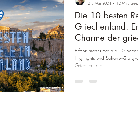
â
21. Mai 2024
12 Min. Lesez
Die 10 besten Re
wegen
Reiseziel Deutschland
Reiseziel Italien
Reiseziel Austra
Griechenland: E
Charme der griec
einland-Pfalz
Reiseziel Baden-Württemberg
Reiseziel Frankreich
Erfahrt mehr über die 10 beste
Highlights und Sehenswürdigkei
Griechenland.
Thailand
Reiseziele Brasilien
Reiseziele Mexiko