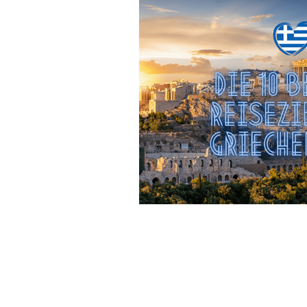
Reiseziel Belgien
Reiseziel Nor
Reiseziel Schottland
Reiseziel Rh
Reiseziele Kolumbien
Reiseziele 