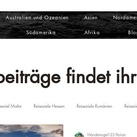
Australien und Ozeanien
Asien
Nordame
Südamerika
Afrika
Blo
eiträge findet ihr
seziel Malta
Reiseziele Hessen
Reiseziele Rumänien
Reisez
ien
Reiseziele Portugal
Reiseziel Griechenland
Reiseziel D
Wandervogel123 Florian