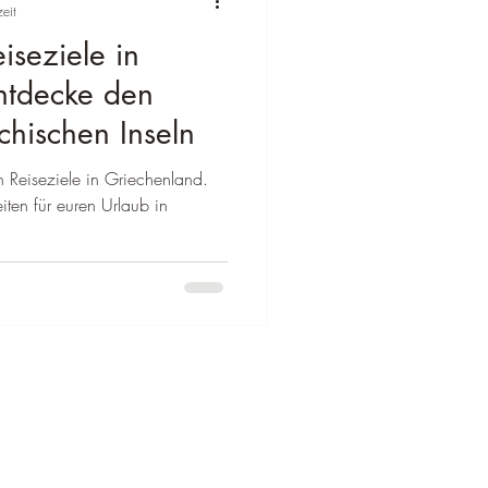
eit
iseziele in
lien
ntdecke den
hischen Inseln
Reiseziel Zypern
n Reiseziele in Griechenland.
ten für euren Urlaub in