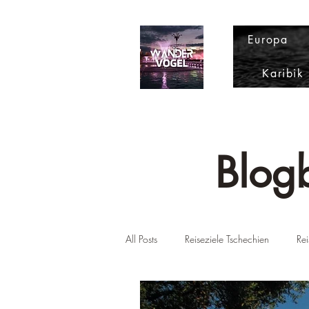
Europa
Karibik
Blogb
All Posts
Reiseziele Tschechien
Rei
Reiseziele USA
Reiseziel Slowen