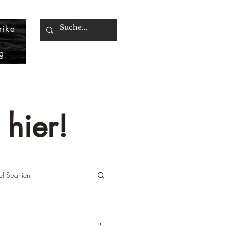
rika
g
 hier!
iel Spanien
änemark
Reiseziel UAE