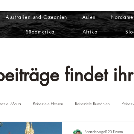
Australien und Ozeanien
Asien
Nordame
Südamerika
Afrika
Blo
eiträge findet ihr
seziel Malta
Reiseziele Hessen
Reiseziele Rumänien
Reisez
ien
Reiseziele Portugal
Reiseziel Griechenland
Reiseziel D
Wandervogel123 Florian