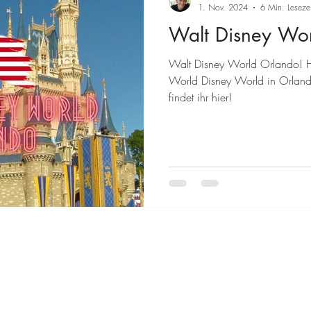
â
1. Nov. 2024
6 Min. Lesezei
Walt Disney Wo
wegen
Reiseziel Deutschland
Reiseziel Italien
Reiseziel Austra
Walt Disney World Orlando! Hier erfahrt ihr mehr über das
World Disney World in Orlando
einland-Pfalz
Reiseziel Baden-Württemberg
Reiseziel Frankreich
findet ihr hier!
Thailand
Reiseziele Brasilien
Reiseziele Mexiko