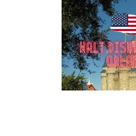
Reiseziel Belgien
Reiseziel Nor
Reiseziel Schottland
Reiseziel Rh
Reiseziele Kolumbien
Reiseziele 