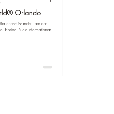
t
rld® Orlando
lien
, Florida! Viele Informationen
Reiseziel Zypern