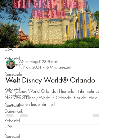
Hessen
Reiseziele
Rumänien
Reiseziel
Spanien
Reiseziele
USA
Reiseziel
Wandervogel123 Florian
Slowenien
1. Nov. 2024
6 Min. Lesezeit
Reiseziele
Walt Disney World® Orlando
Portugal
Reiseziel
Walt Disney World Orlando! Hier erfahrt ihr mehr über
Griechenland
das World Disney World in Orlando, Florida! Viele
Informationen findet ihr hier!
Reiseziel
Dänemark
Reiseziel
UAE
Reiseziel