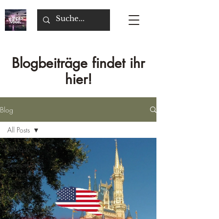
Blogbeiträge findet ihr
hier!
Blog
All Posts
All Posts
Reiseziele
Tschechien
Reiseziel
Malta
Reiseziele