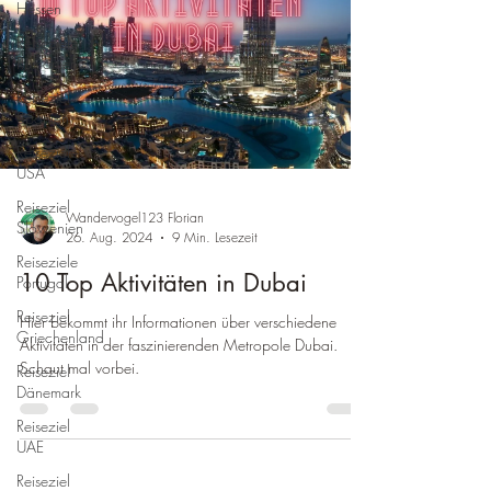
Hessen
Reiseziele
Rumänien
Reiseziel
Spanien
Reiseziele
USA
Reiseziel
Wandervogel123 Florian
Slowenien
26. Aug. 2024
9 Min. Lesezeit
Reiseziele
10 Top Aktivitäten in Dubai
Portugal
Reiseziel
Hier bekommt ihr Informationen über verschiedene
Griechenland
Aktivitäten in der faszinierenden Metropole Dubai.
Schaut mal vorbei.
Reiseziel
Dänemark
Reiseziel
UAE
Reiseziel