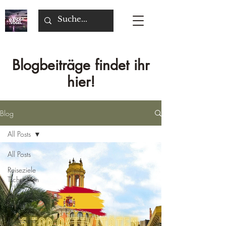
Blogbeiträge findet ihr
hier!
Blog
All Posts
All Posts
Reiseziele
Tschechien
Reiseziel
Malta
Reiseziele