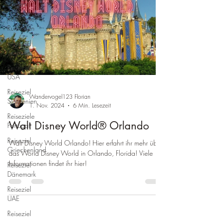
Hessen
Reiseziele
Rumänien
Reiseziel
Spanien
Reiseziele
USA
Reiseziel
Wandervogel123 Florian
Slowenien
1. Nov. 2024
6 Min. Lesezeit
Reiseziele
Walt Disney World® Orlando
Portugal
Reiseziel
Walt Disney World Orlando! Hier erfahrt ihr mehr über
Griechenland
das World Disney World in Orlando, Florida! Viele
Informationen findet ihr hier!
Reiseziel
Dänemark
Reiseziel
UAE
Reiseziel