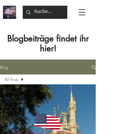
Blogbeiträge findet ihr
hier!
Blog
All Posts
All Posts
Reiseziele
Tschechien
Reiseziel
Malta
Reiseziele