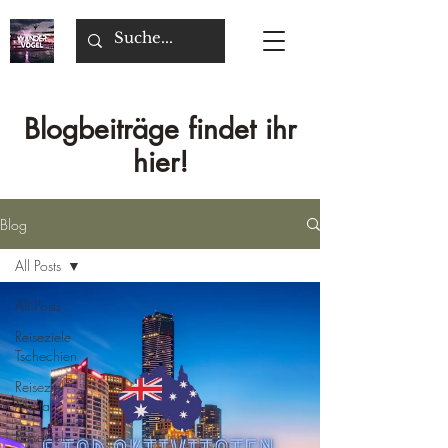
Blogbeiträge findet ihr
hier!
Blog
All Posts
All Posts
Reiseziele
Tschechien
Reiseziel
Malta
Reiseziele