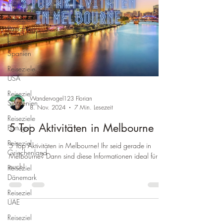
Hessen
Reiseziele
Rumänien
Reiseziel
Spanien
Reiseziele
USA
Reiseziel
Wandervogel123 Florian
Slowenien
8. Nov. 2024
7 Min. Lesezeit
Reiseziele
5 Top Aktivitäten in Melbourne
Portugal
Reiseziel
5 Top Aktivitäten in Melbourne! Ihr seid gerade in
Griechenland
Melbourne? Dann sind diese Informationen ideal für
euch!
Reiseziel
Dänemark
Reiseziel
UAE
Reiseziel