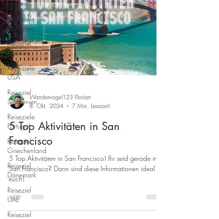
Hessen
Reiseziele
Rumänien
Reiseziel
Spanien
Reiseziele
USA
Reiseziel
Wandervogel123 Florian
Slowenien
8. Okt. 2024
7 Min. Lesezeit
Reiseziele
5 Top Aktivitäten in San
Portugal
Francisco
Reiseziel
Griechenland
5 Top Aktivitäten in San Francisco! Ihr seid gerade in
Reiseziel
San Francisco? Dann sind diese Informationen ideal für
Dänemark
euch!
Reiseziel
UAE
Reiseziel