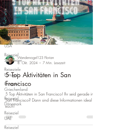
Hessen
Reiseziele
Rumänien
Reiseziel
Spanien
Reiseziele
USA
Reiseziel
Wandervogel123 Florian
Slowenien
8. Okt. 2024
7 Min. Lesezeit
Reiseziele
5 Top Aktivitäten in San
Portugal
Francisco
Reiseziel
Griechenland
5 Top Aktivitäten in San Francisco! Ihr seid gerade in
Reiseziel
San Francisco? Dann sind diese Informationen ideal für
Dänemark
euch!
Reiseziel
UAE
Reiseziel