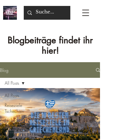
Blogbeiträge findet ihr
hier!
Blog
All Posts
All Posts
Reiseziele
Tschechien
Reiseziel
Malta
Reiseziele