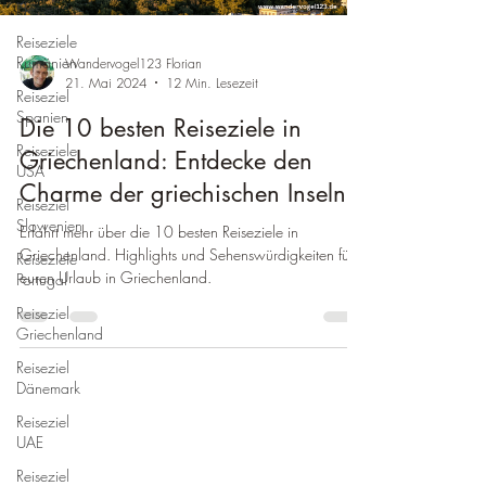
Hessen
Reiseziele
Rumänien
Wandervogel123 Florian
21. Mai 2024
12 Min. Lesezeit
Reiseziel
Spanien
Die 10 besten Reiseziele in
Reiseziele
Griechenland: Entdecke den
USA
Charme der griechischen Inseln
Reiseziel
Slowenien
Erfahrt mehr über die 10 besten Reiseziele in
Griechenland. Highlights und Sehenswürdigkeiten für
Reiseziele
euren Urlaub in Griechenland.
Portugal
Reiseziel
Griechenland
Reiseziel
Dänemark
Reiseziel
UAE
Reiseziel