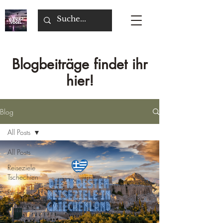
Blogbeiträge findet ihr
hier!
Blog
All Posts
All Posts
Reiseziele
Tschechien
Reiseziel
Malta
Reiseziele