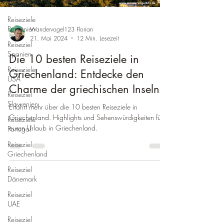
Hessen
Reiseziele
Rumänien
Wandervogel123 Florian
21. Mai 2024
12 Min. Lesezeit
Reiseziel
Spanien
Die 10 besten Reiseziele in
Reiseziele
Griechenland: Entdecke den
USA
Charme der griechischen Inseln
Reiseziel
Slowenien
Erfahrt mehr über die 10 besten Reiseziele in
Griechenland. Highlights und Sehenswürdigkeiten für
Reiseziele
euren Urlaub in Griechenland.
Portugal
Reiseziel
Griechenland
Reiseziel
Dänemark
Reiseziel
UAE
Reiseziel