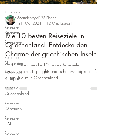
Hessen
Reiseziele
Rumänien
Wandervogel123 Florian
21. Mai 2024
12 Min. Lesezeit
Reiseziel
Spanien
Die 10 besten Reiseziele in
Reiseziele
Griechenland: Entdecke den
USA
Charme der griechischen Inseln
Reiseziel
Slowenien
Erfahrt mehr über die 10 besten Reiseziele in
Griechenland. Highlights und Sehenswürdigkeiten für
Reiseziele
euren Urlaub in Griechenland.
Portugal
Reiseziel
Griechenland
Reiseziel
Dänemark
Reiseziel
UAE
Reiseziel