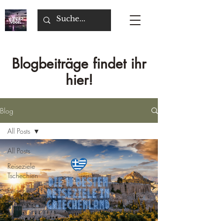
Blogbeiträge findet ihr
hier!
Blog
All Posts
All Posts
Reiseziele
Tschechien
Reiseziel
Malta
Reiseziele