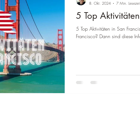
â
8. Okt. 2024
7 Min. Lesezei
5 Top Aktivitäte
wegen
Reiseziel Deutschland
Reiseziel Italien
Reiseziel Austra
5 Top Aktivitäten in San Franci
Francisco? Dann sind diese Inf
einland-Pfalz
Reiseziel Baden-Württemberg
Reiseziel Frankreich
Thailand
Reiseziele Brasilien
Reiseziele Mexiko