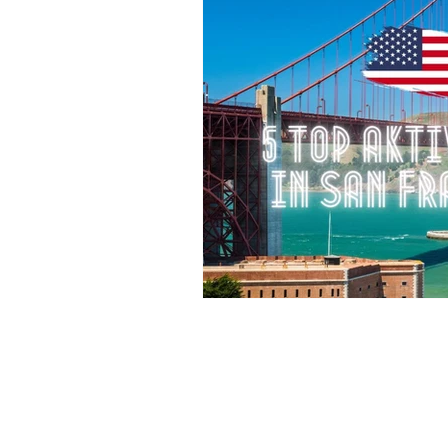
Reiseziel Belgien
Reiseziel Nor
Reiseziel Schottland
Reiseziel Rh
Reiseziele Kolumbien
Reiseziele 