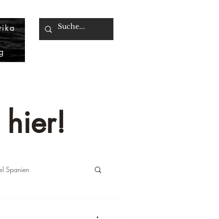
rika
g
 hier!
iel Spanien
änemark
Reiseziel UAE