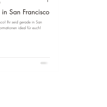
t
n in San Francisco
lien
sco! Ihr seid gerade in San
ormationen ideal für euch!
Reiseziel Zypern