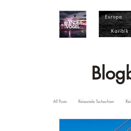
Europa
Karibik
Blogb
All Posts
Reiseziele Tschechien
Rei
Reiseziele USA
Reiseziel Slowen