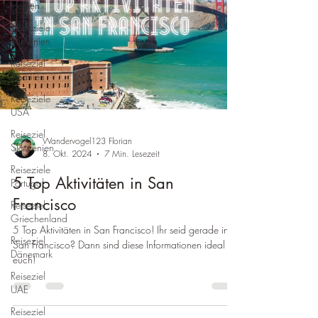
Hessen
Reiseziele
Rumänien
Reiseziel
Spanien
Reiseziele
USA
Reiseziel
Wandervogel123 Florian
Slowenien
8. Okt. 2024
7 Min. Lesezeit
Reiseziele
5 Top Aktivitäten in San
Portugal
Francisco
Reiseziel
Griechenland
5 Top Aktivitäten in San Francisco! Ihr seid gerade in
Reiseziel
San Francisco? Dann sind diese Informationen ideal für
Dänemark
euch!
Reiseziel
UAE
Reiseziel