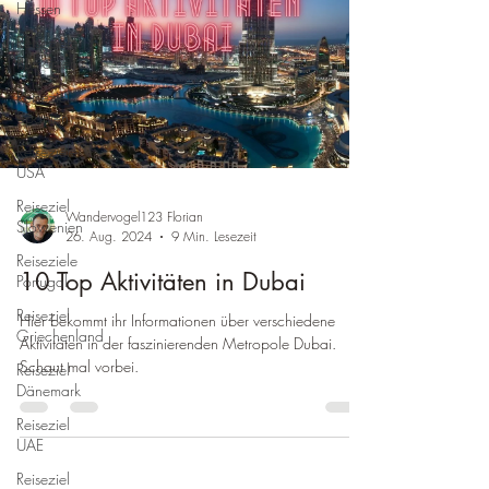
Hessen
Reiseziele
Rumänien
Reiseziel
Spanien
Reiseziele
USA
Reiseziel
Wandervogel123 Florian
Slowenien
26. Aug. 2024
9 Min. Lesezeit
Reiseziele
10 Top Aktivitäten in Dubai
Portugal
Reiseziel
Hier bekommt ihr Informationen über verschiedene
Griechenland
Aktivitäten in der faszinierenden Metropole Dubai.
Schaut mal vorbei.
Reiseziel
Dänemark
Reiseziel
UAE
Reiseziel