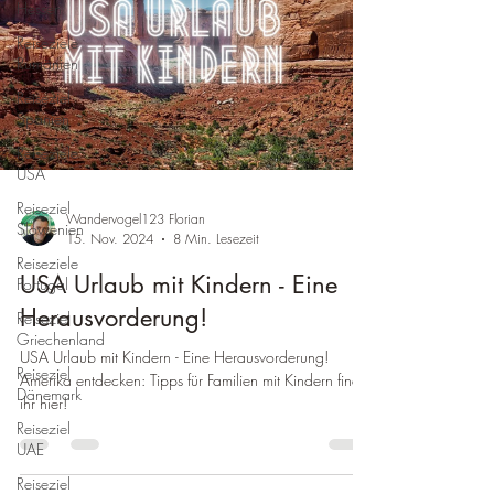
Hessen
Reiseziele
Rumänien
Reiseziel
Spanien
Reiseziele
USA
Reiseziel
Wandervogel123 Florian
Slowenien
15. Nov. 2024
8 Min. Lesezeit
Reiseziele
USA Urlaub mit Kindern - Eine
Portugal
Herausvorderung!
Reiseziel
Griechenland
USA Urlaub mit Kindern - Eine Herausvorderung!
Reiseziel
Amerika entdecken: Tipps für Familien mit Kindern findet
Dänemark
ihr hier!
Reiseziel
UAE
Reiseziel