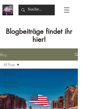
Blogbeiträge findet ihr
hier!
Blog
All Posts
All Posts
Reiseziele
Tschechien
Reiseziel
Malta
Reiseziele