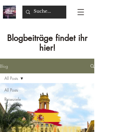
Blogbeiträge findet ihr
hier!
Blog
All Posts
All Posts
Reiseziele
Tschechien
Reiseziel
Malta
Reiseziele