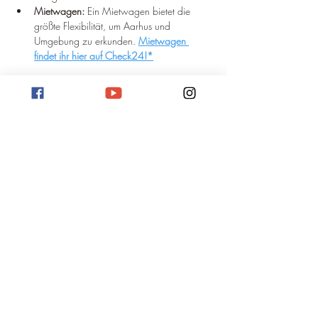
Mietwagen:
 Ein Mietwagen bietet die 
größte Flexibilität, um Aarhus und 
Umgebung zu erkunden. 
Mietwagen 
findet ihr hier auf Check24!*
Welche Anreise ist die richtige 
für Sie?
Die beste Anreise hängt von Ihren persönlichen 
Präferenzen und Reiseplänen ab. 
Berücksichtigen Sie folgende Faktoren:
Budget:
 Flüge sind in der Regel am 
teuersten, Busse am günstigsten.
Zeit:
 Mit dem Flugzeug sind Sie am 
schnellsten in Aarhus.
Komfort:
 Züge und Busse bieten oft mehr 
Komfort als das Auto.
Umwelt:
 Züge sind die umweltfreundlichste 
Option.
Flexibilität:
 Mit dem eigenen Auto sind Sie 
am flexibelsten.