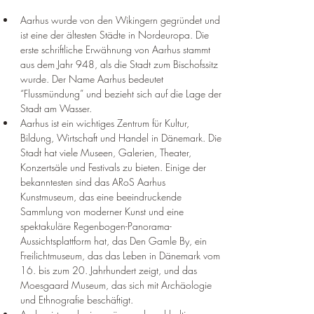
Aarhus wurde von den Wikingern gegründet und 
ist eine der ältesten Städte in Nordeuropa. Die 
erste schriftliche Erwähnung von Aarhus stammt 
aus dem Jahr 948, als die Stadt zum Bischofssitz 
wurde. Der Name Aarhus bedeutet 
“Flussmündung” und bezieht sich auf die Lage der 
Stadt am Wasser.
Aarhus ist ein wichtiges Zentrum für Kultur, 
Bildung, Wirtschaft und Handel in Dänemark. Die 
Stadt hat viele Museen, Galerien, Theater, 
Konzertsäle und Festivals zu bieten. Einige der 
bekanntesten sind das ARoS Aarhus 
Kunstmuseum, das eine beeindruckende 
Sammlung von moderner Kunst und eine 
spektakuläre Regenbogen-Panorama-
Aussichtsplattform hat, das Den Gamle By, ein 
Freilichtmuseum, das das Leben in Dänemark vom 
16. bis zum 20. Jahrhundert zeigt, und das 
Moesgaard Museum, das sich mit Archäologie 
und Ethnografie beschäftigt.