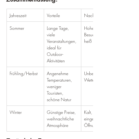
Jahreszeit
Vorteile
Nachteile
Sommer
Lange Tage, 
Hohe 
viele 
Besucherzahlen, 
Veranstaltungen, 
heiß
ideal für 
Outdoor-
Aktivitäten
Frühling/Herbst
Angenehme 
Unbeständiges 
Temperaturen, 
Wetter
weniger 
Touristen, 
schöne Natur
Winter
Günstige Preise, 
Kalt, dunkel, 
weihnachtliche 
eingeschränkte 
Atmosphäre
Öffnungszeiten