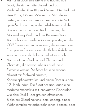
Aarhus ist auch eine grüne und nachhaltige 
Stadt, die sich um die Umwelt und das 
Wohlbefinden ihrer Bürger kümmert. Die Stadt hat 
viele Parks, Gärten, Wälder und Strände zu 
bieten, wo man sich entspannen und die Natur 
genießen kann. Einige der beliebtesten sind der 
Botanische Garten, der Tivoli Friheden, der 
Marselisborg Wald und der Bellevue Strand. 
Aarhus hat auch viele Initiativen gestartet, um die 
CO2-Emissionen zu reduzieren, die erneuerbaren 
Energien zu fördern, den öffentlichen Verkehr zu 
verbessern und die Lebensqualität zu erhöhen.
Aarhus ist eine Stadt mit viel Charme und 
Charakter, die sowohl alte als auch neue 
Elemente vereint. Die Stadt hat eine schöne 
Altstadt mit Fachwerkhäusern, 
Kopfsteinpflasterstraßen und einem Dom aus dem 
12. Jahrhundert. Die Stadt hat aber auch eine 
moderne Architektur mit innovativen Gebäuden 
wie dem Dokk1, der größten öffentlichen 
Bibliothek Skandinaviens, dem Iceberg, einem 
Wohnkomplex mit eisbergähnlichen Spitzen, oder 