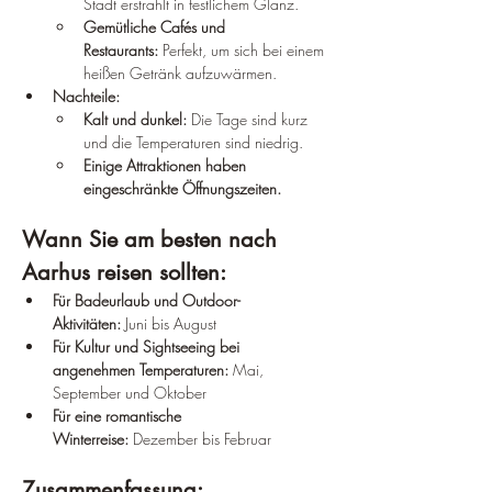
Stadt erstrahlt in festlichem Glanz.
Gemütliche Cafés und 
Restaurants:
 Perfekt, um sich bei einem 
heißen Getränk aufzuwärmen.
Nachteile:
Kalt und dunkel:
 Die Tage sind kurz 
und die Temperaturen sind niedrig.
Einige Attraktionen haben 
eingeschränkte Öffnungszeiten.
Wann Sie am besten nach 
Aarhus reisen sollten:
Für Badeurlaub und Outdoor-
Aktivitäten:
 Juni bis August
Für Kultur und Sightseeing bei 
angenehmen Temperaturen:
 Mai, 
September und Oktober
Für eine romantische 
Winterreise:
 Dezember bis Februar
Zusammenfassung: