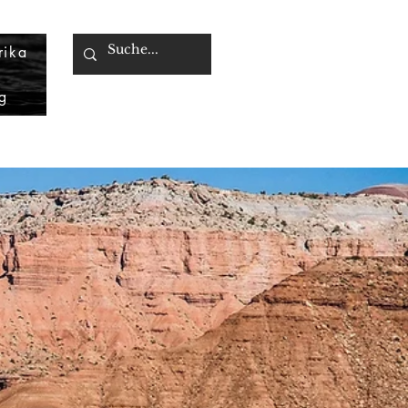
rika
g