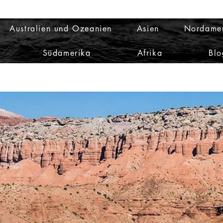
Australien und Ozeanien
Asien
Nordame
Südamerika
Afrika
Blo