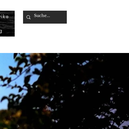
rika
g