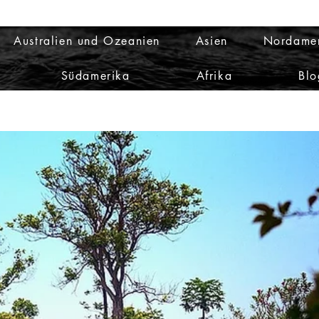
Australien und Ozeanien
Asien
Nordame
Südamerika
Afrika
Blo