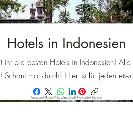
â
Hotels in Indonesien
et ihr die besten Hotels in Indonesien! All
g! Schaut mal durch! Hier ist für jeden et
Facebook
X (Twitter)
WhatsApp
LinkedIn
Pinterest
Link kopieren