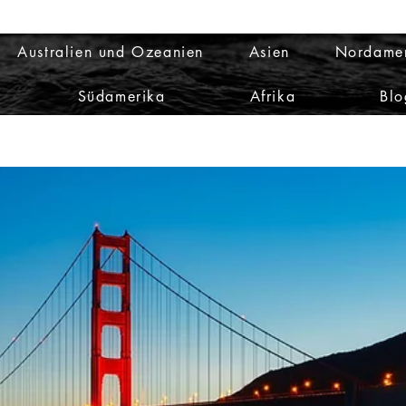
Australien und Ozeanien
Asien
Nordame
Südamerika
Afrika
Blo