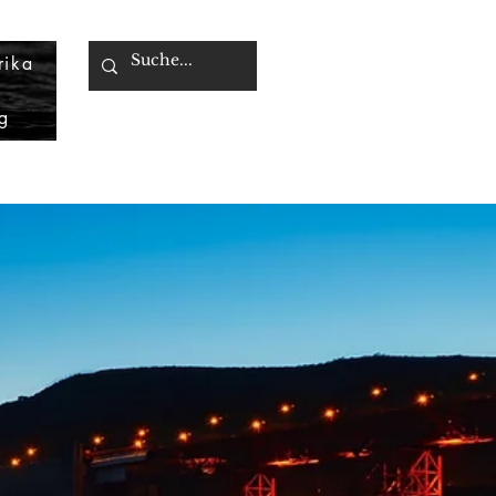
rika
g