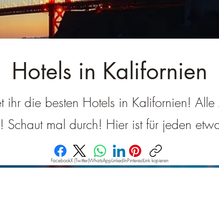
â
Hotels in Kalifornien
et ihr die besten Hotels in Kalifornien! All
g! Schaut mal durch! Hier ist für jeden et
Facebook
X (Twitter)
WhatsApp
LinkedIn
Pinterest
Link kopieren