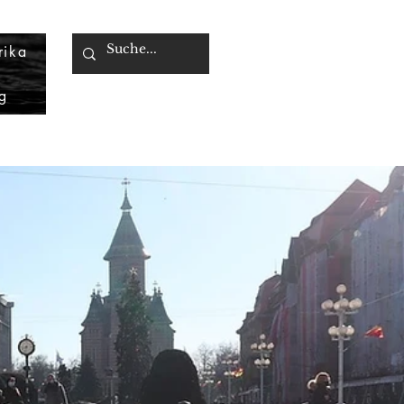
rika
g