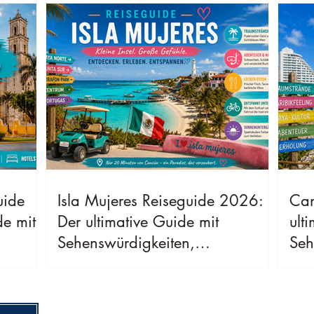
uide
Isla Mujeres Reiseguide 2026:
Can
de mit
Der ultimative Guide mit
ult
Sehenswürdigkeiten,
Seh
ster
Geheimtipps, Kosten & bester
Geh
Reisezeit
Rei