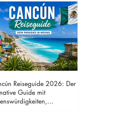
cún Reiseguide 2026: Der
imative Guide mit
enswürdigkeiten,
eimtipps, Kosten & bester
sezeit