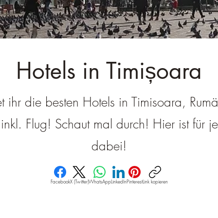
â
Hotels in Timișoara
et ihr die besten Hotels in Timisoara, Rumä
nkl. Flug! Schaut mal durch! Hier ist für 
dabei!
Facebook
X (Twitter)
WhatsApp
LinkedIn
Pinterest
Link kopieren