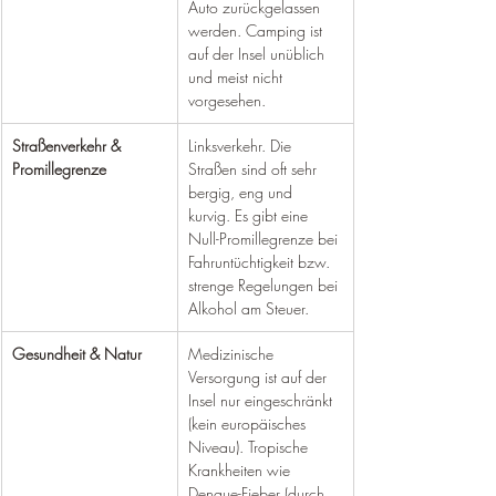
Auto zurückgelassen 
werden. Camping ist 
auf der Insel unüblich 
und meist nicht 
vorgesehen.
Straßenverkehr & 
Linksverkehr. Die 
Promillegrenze
Straßen sind oft sehr 
bergig, eng und 
kurvig. Es gibt eine 
Null-Promillegrenze bei 
Fahruntüchtigkeit bzw. 
strenge Regelungen bei 
Alkohol am Steuer.
Gesundheit & Natur
Medizinische 
Versorgung ist auf der 
Insel nur eingeschränkt 
(kein europäisches 
Niveau). Tropische 
Krankheiten wie 
Dengue-Fieber (durch 