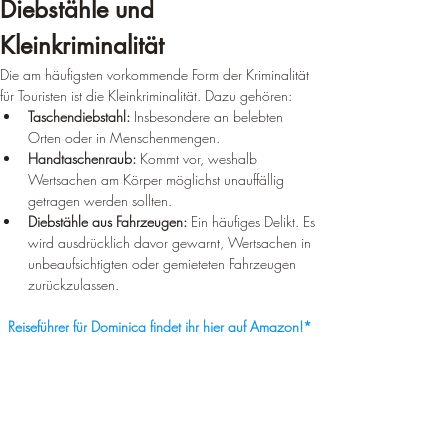
Diebstähle und 
Kleinkriminalität
Die am häufigsten vorkommende Form der Kriminalität 
für Touristen ist die Kleinkriminalität. Dazu gehören:
Taschendiebstahl:
 Insbesondere an belebten 
Orten oder in Menschenmengen.
Handtaschenraub:
 Kommt vor, weshalb 
Wertsachen am Körper möglichst unauffällig 
getragen werden sollten.
Diebstähle aus Fahrzeugen:
 Ein häufiges Delikt. Es 
wird ausdrücklich davor gewarnt, Wertsachen in 
unbeaufsichtigten oder gemieteten Fahrzeugen 
zurückzulassen.
Reiseführer für Dominica findet ihr hier auf Amazon!*