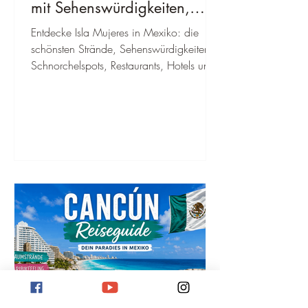
mit Sehenswürdigkeiten,
Geheimtipps, Kosten &
Entdecke Isla Mujeres in Mexiko: die
bester Reisezeit
schönsten Strände, Sehenswürdigkeiten,
Schnorchelspots, Restaurants, Hotels und
Insider-Tipps inklusive Anreise und Karte.