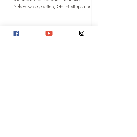
Sehenswürdigkeiten, Geheimtipps und
die beste Reisezeit in Mexiko-Stadt.
Valladolid Mexiko