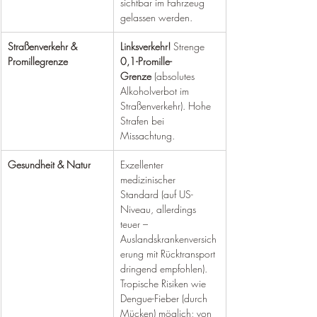
sichtbar im Fahrzeug 
gelassen werden.
Straßenverkehr & 
Linksverkehr!
 Strenge 
Promillegrenze
0,1-Promille-
Grenze
 (absolutes 
Alkoholverbot im 
Straßenverkehr). Hohe 
Strafen bei 
Missachtung.
Gesundheit & Natur
Exzellenter 
medizinischer 
Standard (auf US-
Niveau, allerdings 
teuer – 
Auslandskrankenversich
erung mit Rücktransport 
dringend empfohlen). 
Tropische Risiken wie 
Dengue-Fieber (durch 
Mücken) möglich; von 