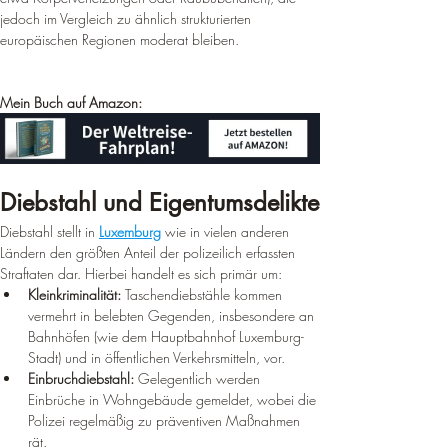
¡
jedoch im Vergleich zu ähnlich strukturierten 
europäischen Regionen moderat bleiben.
Mein Buch auf Amazon:
Diebstahl und Eigentumsdelikte
Diebstahl stellt in 
Luxemburg
 wie in vielen anderen 
Ländern den größten Anteil der polizeilich erfassten 
Straftaten dar. Hierbei handelt es sich primär um:
Kleinkriminalität:
 Taschendiebstähle kommen 
vermehrt in belebten Gegenden, insbesondere an 
Bahnhöfen (wie dem Hauptbahnhof Luxemburg-
Stadt) und in öffentlichen Verkehrsmitteln, vor.
Einbruchdiebstahl:
 Gelegentlich werden 
Einbrüche in Wohngebäude gemeldet, wobei die 
Polizei regelmäßig zu präventiven Maßnahmen 
rät.