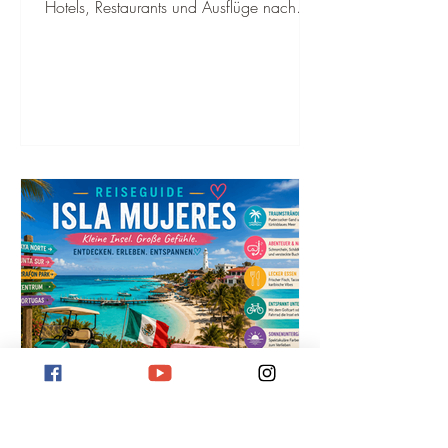
bester Reisezeit
Hotels, Restaurants und Ausflüge nach
Chichén Itzá. Mit persönlichen Tipps für
deine Reise 2026.
Isla Mujeres Reiseguide