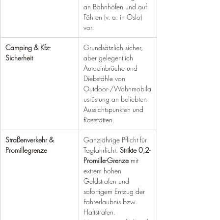
an Bahnhöfen und auf 
Fähren (v. a. in Oslo) 
vor.
Camping & Kfz-
Grundsätzlich sicher, 
Sicherheit
aber gelegentlich 
Autoeinbrüche und 
Diebstähle von 
Outdoor-/Wohnmobila
usrüstung an beliebten 
Aussichtspunkten und 
Raststätten.
Straßenverkehr & 
Ganzjährige Pflicht für 
Promillegrenze
Tagfahrlicht. 
Strikte 0,2-
Promille-Grenze
 mit 
extrem hohen 
Geldstrafen und 
sofortigem Entzug der 
Fahrerlaubnis bzw. 
Haftstrafen. 