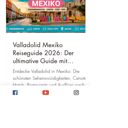
Valladolid Mexiko
Reiseguide 2026: Der
ultimative Guide mit
Sehenswürdigkeiten,
Entdecke Valladolid in Mexiko: Die
Geheimtipps, Kosten &
schönsten Sehenswürdigkeiten, Cenoten,
bester Reisezeit
Hotels, Restaurants und Ausflüge nach
Chichén Itzá. Mit persönlichen Tipps für
deine Reise 2026.