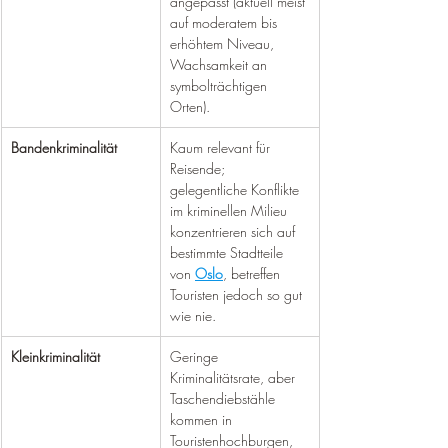
angepasst (aktuell meist 
auf moderatem bis 
erhöhtem Niveau, 
Wachsamkeit an 
symbolträchtigen 
Orten).
Bandenkriminalität
Kaum relevant für 
Reisende; 
gelegentliche Konflikte 
im kriminellen Milieu 
konzentrieren sich auf 
bestimmte Stadtteile 
von 
Oslo
, betreffen 
Touristen jedoch so gut 
wie nie.
Kleinkriminalität
Geringe 
Kriminalitätsrate, aber 
Taschendiebstähle 
kommen in 
Touristenhochburgen, 