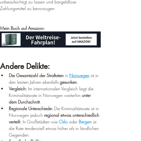
unbeaufsichtigt zu lassen und bargeldlose 
Zahlungsmittel zu bevorzugen.
Mein Buch auf Amazon:
Andere Delikte:
Die Gesamtzahl der Straftaten
 in 
Norwegen
 ist in 
den letzten Jahren ebenfalls 
gesunken
.
Vergleich:
 Im internationalen Vergleich liegt die 
Kriminalitätsrate in Norwegen weiterhin 
unter 
dem Durchschnitt
.
Regionale Unterschiede:
 Die Kriminalitätsrate ist in 
Norwegen jedoch 
regional etwas unterschiedlich 
verteilt
. In Großstädten wie 
Oslo
 oder 
Bergen
 ist 
die Rate tendenziell etwas höher als in ländlichen 
Gegenden.