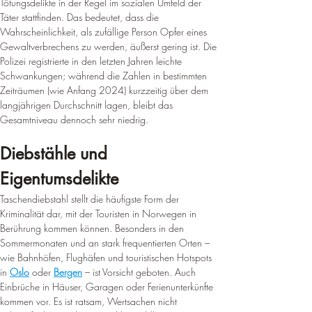
¡
Tötungsdelikte in der Regel im sozialen Umfeld der 
Täter stattfinden. Das bedeutet, dass die 
Wahrscheinlichkeit, als zufällige Person Opfer eines 
Gewaltverbrechens zu werden, äußerst gering ist. Die 
Polizei registrierte in den letzten Jahren leichte 
Schwankungen; während die Zahlen in bestimmten 
Zeiträumen (wie Anfang 2024) kurzzeitig über dem 
langjährigen Durchschnitt lagen, bleibt das 
Gesamtniveau dennoch sehr niedrig.
Diebstähle und 
Eigentumsdelikte
Taschendiebstahl stellt die häufigste Form der 
Kriminalität dar, mit der Touristen in Norwegen in 
Berührung kommen können. Besonders in den 
Sommermonaten und an stark frequentierten Orten – 
wie Bahnhöfen, Flughäfen und touristischen Hotspots 
in 
Oslo
 oder 
Bergen
 – ist Vorsicht geboten. Auch 
Einbrüche in Häuser, Garagen oder Ferienunterkünfte 
kommen vor. Es ist ratsam, Wertsachen nicht 