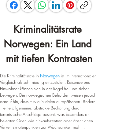
Kriminalitätsrate 
Norwegen: Ein Land 
mit tiefen Kontrasten
Die Kriminalitätsrate in 
Norwegen
 ist im internationalen 
Vergleich als sehr niedrig einzustufen. Reisende und 
Einwohner können sich in der Regel frei und sicher 
bewegen. Die norwegischen Behörden weisen jedoch 
darauf hin, dass – wie in vielen europäischen Ländern 
– eine allgemeine, abstrakte Bedrohung durch 
terroristische Anschläge besteht, was besonders an 
belebten Orten wie Einkaufszentren oder öffentlichen 
Verkehrsknotenpunkten zur Wachsamkeit mahnt.