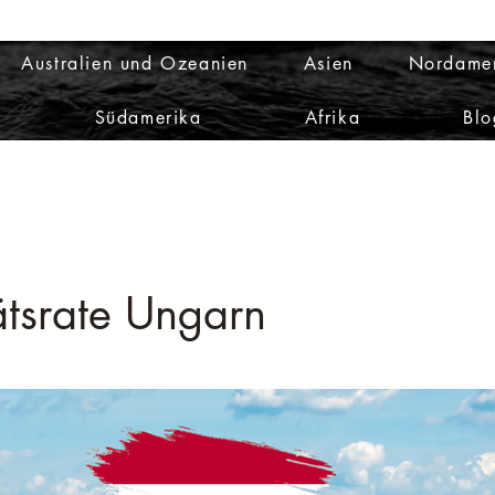
Australien und Ozeanien
Asien
Nordame
Südamerika
Afrika
Blo
ätsrate Ungarn