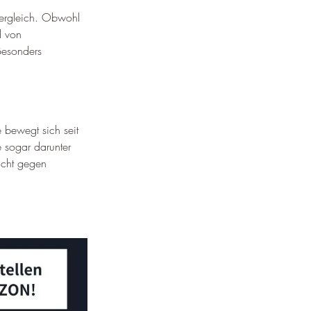
Vergleich. Obwohl 
d von 
Besonders 
 bewegt sich seit 
e sogar darunter 
icht gegen 