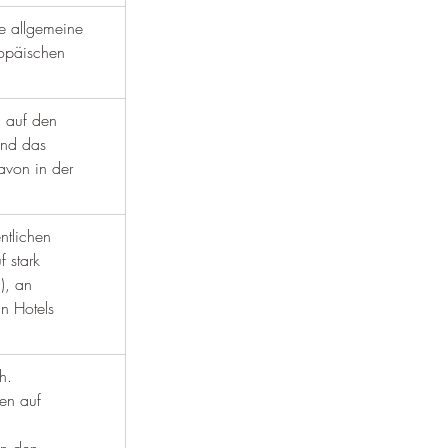
ie allgemeine 
opäischen 
h auf den 
und das 
davon in der 
ntlichen 
f stark 
), an 
in Hotels 
h. 
en auf 