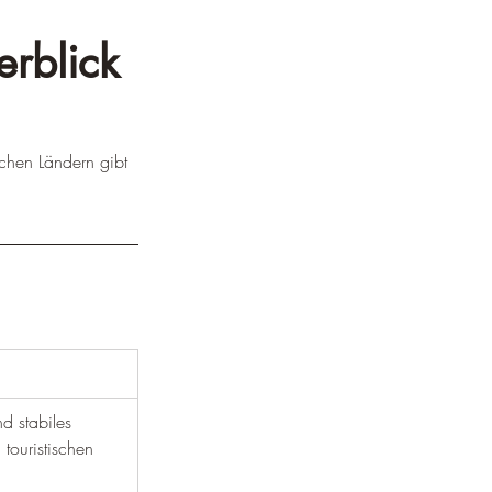
erblick
chen Ländern gibt 
d stabiles 
touristischen 