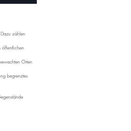
. Dazu zählen 
 öffentlichen 
nbewachten Orten 
ung begrenztes 
 Gegenstände 