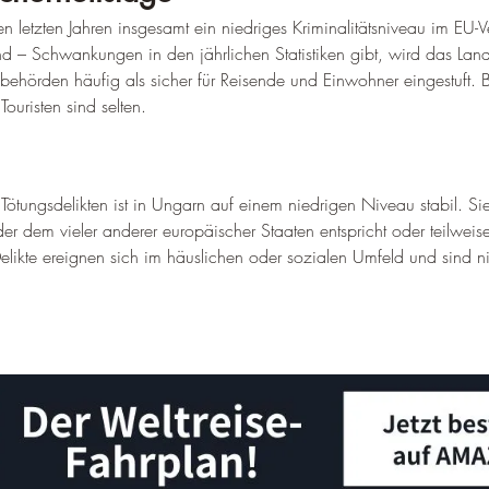
n letzten Jahren insgesamt ein niedriges Kriminalitätsniveau im EU-
nd – Schwankungen in den jährlichen Statistiken gibt, wird das Lan
tsbehörden häufig als sicher für Reisende und Einwohner eingestuft. 
uristen sind selten.
 Tötungsdelikten ist in Ungarn auf einem niedrigen Niveau stabil. Sie
der dem vieler anderer europäischer Staaten entspricht oder teilweis
 Delikte ereignen sich im häuslichen oder sozialen Umfeld und sind n