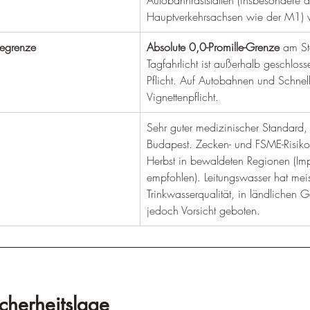
–
Autobahnraststätten (insbesondere 
Hauptverkehrsachsen wie der M1)
legrenze
Absolute 0,0-Promille-Grenze
 am St
Tagfahrlicht ist außerhalb geschloss
Pflicht. Auf Autobahnen und Schnell
Vignettenpflicht.
Sehr guter medizinischer Standard,
Budapest. Zecken- und FSME-Risiko 
Herbst in bewaldeten Regionen (Im
empfohlen). Leitungswasser hat meis
Trinkwasserqualität, in ländlichen Ge
jedoch Vorsicht geboten.
cherheitslage