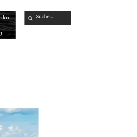
rika
g