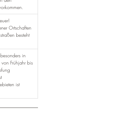
¡
an den 
 vorkommen.
euer! 
ener Ortschaften 
straßen besteht 
 besonders in 
von Frühjahr bis 
pfung 
t 
bieten ist 