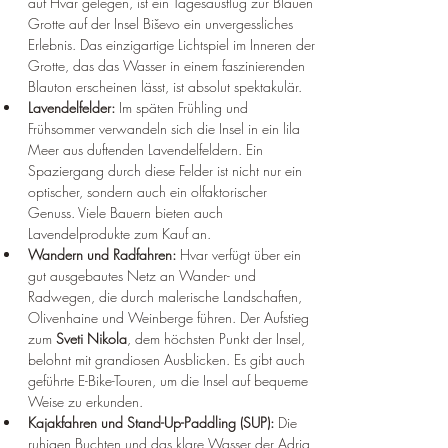
auf Hvar gelegen, ist ein Tagesausflug zur Blauen 
Grotte auf der Insel Biševo ein unvergessliches 
Erlebnis. Das einzigartige Lichtspiel im Inneren der 
Grotte, das das Wasser in einem faszinierenden 
Blauton erscheinen lässt, ist absolut spektakulär.
Lavendelfelder:
 Im späten Frühling und 
Frühsommer verwandeln sich die Insel in ein lila 
Meer aus duftenden Lavendelfeldern. Ein 
Spaziergang durch diese Felder ist nicht nur ein 
optischer, sondern auch ein olfaktorischer 
Genuss. Viele Bauern bieten auch 
Lavendelprodukte zum Kauf an.
Wandern und Radfahren:
 Hvar verfügt über ein 
gut ausgebautes Netz an Wander- und 
Radwegen, die durch malerische Landschaften, 
Olivenhaine und Weinberge führen. Der Aufstieg 
zum 
Sveti Nikola
, dem höchsten Punkt der Insel, 
belohnt mit grandiosen Ausblicken. Es gibt auch 
geführte E-Bike-Touren, um die Insel auf bequeme 
Weise zu erkunden.
Kajakfahren und Stand-Up-Paddling (SUP):
 Die 
ruhigen Buchten und das klare Wasser der Adria 