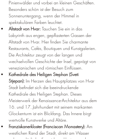
Pinienwälder und vorbei an kleinen Geschäften. 
Besonders schön ist der Besuch zum 
Sonnenuntergang, wenn der Himmel in 
spektakulären Farben leuchtet.
Altstadt von Hvar:
 Tauchen Sie ein in das 
Labyrinth aus engen, gepflasterten Gassen der 
Altstadt von Hvar. Hier finden Sie charmante 
Restaurants, Cafés, Boutiquen und Kunstgalerien. 
Die Architektur zeugt von der langen und 
wechselvollen Geschichte der Insel, geprägt von 
venezianischen und römischen Einflüssen.
Kathedrale des Heiligen Stephan (Sveti 
Stjepan):
 Im Herzen des Hauptplatzes von Hvar 
Stadt befindet sich die beeindruckende 
Kathedrale des Heiligen Stephan. Dieses 
Meisterwerk der Renaissance-Architektur aus dem 
16. und 17. Jahrhundert mit seinem markanten 
Glockenturm ist ein Blickfang. Das Innere birgt 
wertvolle Kunstwerke und Altäre.
Franziskanerkloster (Franciscan Monastery):
 Am 
westlichen Rand der Stadt, direkt am Wasser 