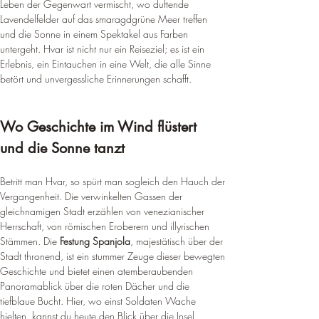
Leben der Gegenwart vermischt, wo duftende 
Lavendelfelder auf das smaragdgrüne Meer treffen 
und die Sonne in einem Spektakel aus Farben 
untergeht. Hvar ist nicht nur ein Reiseziel; es ist ein 
Erlebnis, ein Eintauchen in eine Welt, die alle Sinne 
betört und unvergessliche Erinnerungen schafft.
Wo Geschichte im Wind flüstert 
und die Sonne tanzt
Betritt man Hvar, so spürt man sogleich den Hauch der 
Vergangenheit. Die verwinkelten Gassen der 
gleichnamigen Stadt erzählen von venezianischer 
Herrschaft, von römischen Eroberern und illyrischen 
Stämmen. Die 
Festung Spanjola
, majestätisch über der 
Stadt thronend, ist ein stummer Zeuge dieser bewegten 
Geschichte und bietet einen atemberaubenden 
Panoramablick über die roten Dächer und die 
tiefblaue Bucht. Hier, wo einst Soldaten Wache 
hielten, kannst du heute den Blick über die Insel 