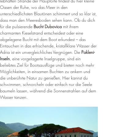
¡
lebhaften Strände der Hauptorte findest du hier kleine 
Oasen der Ruhe, wo das Meer in den 
unterschiedlichsten Blautönen schimmert und so klar ist, 
dass man den Meeresboden sehen kann. Ob du dich 
für die pulsierende 
Bucht Dubovica
 mit ihrem 
charmanten Kieselstrand entscheidest oder eine 
abgelegene Bucht mit dem Boot erkundest – das 
Eintauchen in das erfrischende, kristallklare Wasser der 
Adria ist ein unvergleichliches Vergnügen. Die 
Pakleni-
Inseln
, eine vorgelagerte Inselgruppe, sind ein 
beliebtes Ziel für Bootsausflüge und bieten noch mehr 
Möglichkeiten, in einsamen Buchten zu ankern und 
die unberührte Natur zu genießen. Hier kannst du 
schwimmen, schnorcheln oder einfach nur die Seele 
baumeln lassen, während die Sonnenstrahlen auf dem 
Wasser tanzen.