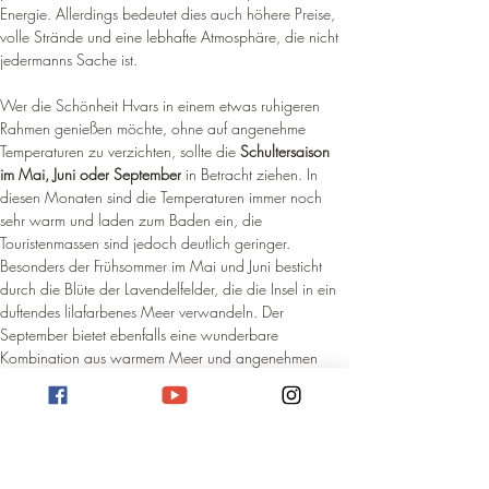
Energie. Allerdings bedeutet dies auch höhere Preise, 
volle Strände und eine lebhafte Atmosphäre, die nicht 
jedermanns Sache ist.
Wer die Schönheit Hvars in einem etwas ruhigeren 
Rahmen genießen möchte, ohne auf angenehme 
Temperaturen zu verzichten, sollte die 
Schultersaison 
im Mai, Juni oder September
 in Betracht ziehen. In 
diesen Monaten sind die Temperaturen immer noch 
sehr warm und laden zum Baden ein, die 
Touristenmassen sind jedoch deutlich geringer. 
Besonders der Frühsommer im Mai und Juni besticht 
durch die Blüte der Lavendelfelder, die die Insel in ein 
duftendes lilafarbenes Meer verwandeln. Der 
September bietet ebenfalls eine wunderbare 
Kombination aus warmem Meer und angenehmen 
Temperaturen, zudem beginnt die Weinerntezeit, was 
für Weinliebhaber zusätzliche Reize birgt.
Der 
Frühling im April und der späte Herbst im 
Oktober
 sind ebenfalls reizvoll, wenn auch mit 