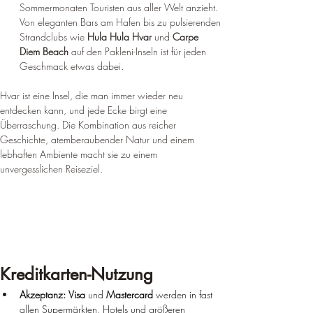
Sommermonaten Touristen aus aller Welt anzieht. 
Von eleganten Bars am Hafen bis zu pulsierenden 
Strandclubs wie 
Hula Hula Hvar
 und 
Carpe 
Diem Beach
 auf den Pakleni-Inseln ist für jeden 
Geschmack etwas dabei.
Hvar ist eine Insel, die man immer wieder neu 
entdecken kann, und jede Ecke birgt eine 
Überraschung. Die Kombination aus reicher 
Geschichte, atemberaubender Natur und einem 
lebhaften Ambiente macht sie zu einem 
unvergesslichen Reiseziel.
Kreditkarten-Nutzung
Akzeptanz:
Visa
 und 
Mastercard
 werden in fast 
allen Supermärkten, Hotels und größeren 