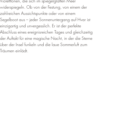
Violetttönen, die sich im spiegelglatten Meer 
widerspiegeln. Ob von der Festung, von einem der 
zahlreichen Aussichtspunkte oder von einem 
Segelboot aus – jeder Sonnenuntergang auf Hvar ist 
einzigartig und unvergesslich. Er ist der perfekte 
Abschluss eines ereignisreichen Tages und gleichzeitig 
der Auftakt für eine magische Nacht, in der die Sterne 
über der Insel funkeln und die laue Sommerluft zum 
Träumen einlädt.