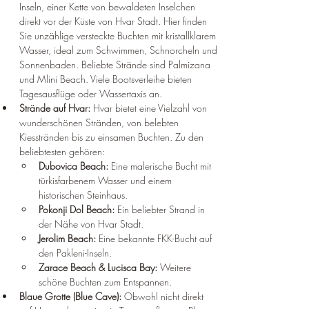
Inseln, einer Kette von bewaldeten Inselchen 
direkt vor der Küste von Hvar Stadt. Hier finden 
Sie unzählige versteckte Buchten mit kristallklarem 
Wasser, ideal zum Schwimmen, Schnorcheln und 
Sonnenbaden. Beliebte Strände sind Palmizana 
und Mlini Beach. Viele Bootsverleihe bieten 
Tagesausflüge oder Wassertaxis an.
Strände auf Hvar:
 Hvar bietet eine Vielzahl von 
wunderschönen Stränden, von belebten 
Kiesstränden bis zu einsamen Buchten. Zu den 
beliebtesten gehören:
Dubovica Beach:
 Eine malerische Bucht mit 
türkisfarbenem Wasser und einem 
historischen Steinhaus.
Pokonji Dol Beach:
 Ein beliebter Strand in 
der Nähe von Hvar Stadt.
Jerolim Beach:
 Eine bekannte FKK-Bucht auf 
den Pakleni-Inseln.
Zarace Beach & Lucisca Bay:
 Weitere 
schöne Buchten zum Entspannen.
Blaue Grotte (Blue Cave):
 Obwohl nicht direkt 