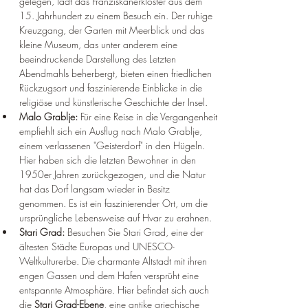
gelegen, lädt das Franziskanerkloster aus dem 
15. Jahrhundert zu einem Besuch ein. Der ruhige 
Kreuzgang, der Garten mit Meerblick und das 
kleine Museum, das unter anderem eine 
beeindruckende Darstellung des Letzten 
Abendmahls beherbergt, bieten einen friedlichen 
Rückzugsort und faszinierende Einblicke in die 
religiöse und künstlerische Geschichte der Insel.
Malo Grablje:
 Für eine Reise in die Vergangenheit 
empfiehlt sich ein Ausflug nach Malo Grablje, 
einem verlassenen "Geisterdorf" in den Hügeln. 
Hier haben sich die letzten Bewohner in den 
1950er Jahren zurückgezogen, und die Natur 
hat das Dorf langsam wieder in Besitz 
genommen. Es ist ein faszinierender Ort, um die 
ursprüngliche Lebensweise auf Hvar zu erahnen.
Stari Grad:
 Besuchen Sie Stari Grad, eine der 
ältesten Städte Europas und UNESCO-
Weltkulturerbe. Die charmante Altstadt mit ihren 
engen Gassen und dem Hafen versprüht eine 
entspannte Atmosphäre. Hier befindet sich auch 
die 
Stari Grad-Ebene
, eine antike griechische 