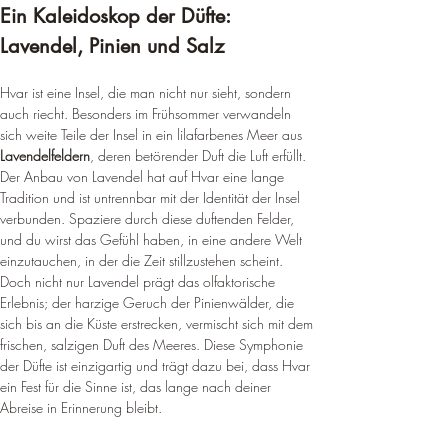
Ein Kaleidoskop der Düfte: 
Lavendel, Pinien und Salz
Hvar ist eine Insel, die man nicht nur sieht, sondern 
auch riecht. Besonders im Frühsommer verwandeln 
sich weite Teile der Insel in ein lilafarbenes Meer aus 
Lavendelfeldern
, deren betörender Duft die Luft erfüllt. 
Der Anbau von Lavendel hat auf Hvar eine lange 
Tradition und ist untrennbar mit der Identität der Insel 
verbunden. Spaziere durch diese duftenden Felder, 
und du wirst das Gefühl haben, in eine andere Welt 
einzutauchen, in der die Zeit stillzustehen scheint. 
Doch nicht nur Lavendel prägt das olfaktorische 
Erlebnis; der harzige Geruch der Pinienwälder, die 
sich bis an die Küste erstrecken, vermischt sich mit dem 
frischen, salzigen Duft des Meeres. Diese Symphonie 
der Düfte ist einzigartig und trägt dazu bei, dass Hvar 
ein Fest für die Sinne ist, das lange nach deiner 
Abreise in Erinnerung bleibt.