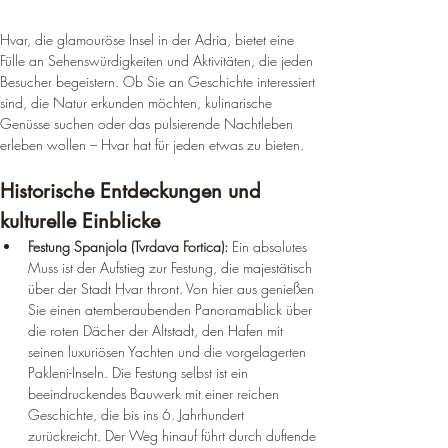
Hvar, die glamouröse Insel in der Adria, bietet eine 
Fülle an Sehenswürdigkeiten und Aktivitäten, die jeden 
Besucher begeistern. Ob Sie an Geschichte interessiert 
sind, die Natur erkunden möchten, kulinarische 
Genüsse suchen oder das pulsierende Nachtleben 
erleben wollen – Hvar hat für jeden etwas zu bieten.
Historische Entdeckungen und 
kulturelle Einblicke
Festung Spanjola (Tvrdava Fortica):
 Ein absolutes 
Muss ist der Aufstieg zur Festung, die majestätisch 
über der Stadt Hvar thront. Von hier aus genießen 
Sie einen atemberaubenden Panoramablick über 
die roten Dächer der Altstadt, den Hafen mit 
seinen luxuriösen Yachten und die vorgelagerten 
Pakleni-Inseln. Die Festung selbst ist ein 
beeindruckendes Bauwerk mit einer reichen 
Geschichte, die bis ins 6. Jahrhundert 
zurückreicht. Der Weg hinauf führt durch duftende 