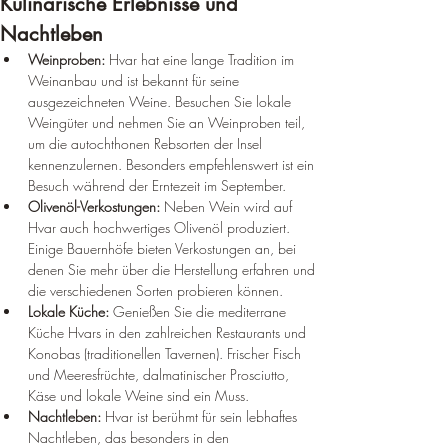
Kulinarische Erlebnisse und 
Nachtleben
Weinproben:
 Hvar hat eine lange Tradition im 
Weinanbau und ist bekannt für seine 
ausgezeichneten Weine. Besuchen Sie lokale 
Weingüter und nehmen Sie an Weinproben teil, 
um die autochthonen Rebsorten der Insel 
kennenzulernen. Besonders empfehlenswert ist ein 
Besuch während der Erntezeit im September.
Olivenöl-Verkostungen:
 Neben Wein wird auf 
Hvar auch hochwertiges Olivenöl produziert. 
Einige Bauernhöfe bieten Verkostungen an, bei 
denen Sie mehr über die Herstellung erfahren und 
die verschiedenen Sorten probieren können.
Lokale Küche:
 Genießen Sie die mediterrane 
Küche Hvars in den zahlreichen Restaurants und 
Konobas (traditionellen Tavernen). Frischer Fisch 
und Meeresfrüchte, dalmatinischer Prosciutto, 
Käse und lokale Weine sind ein Muss.
Nachtleben:
 Hvar ist berühmt für sein lebhaftes 
Nachtleben, das besonders in den 