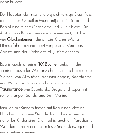
ganz Europa
.
Der Hauptort der Insel ist die gleichnamige Stadt Rab, 
die mit ihren Ortsteilen Mundanije, Palit, Barbat und 
Banjol eine reiche Geschichte und Kultur bietet. Die 
Altstadt von Rab ist besonders sehenswert, mit ihren 
vier Glockentürmen
, die an die Kirchen Mariä 
Himmelfahrt, St.-Johannes-Evangelist, St.-Andreas-
Apostel und der Kirche der Hl. 
Justina erinnern
.
Rab ist auch für seine 
FKK-Buchten
 bekannt, die 
Touristen aus aller Welt anziehen. Die Insel bietet eine 
Vielzahl von Aktivitäten, darunter Segeln, Bootsfahren 
und Wandern. 
Besonders beliebt sind die 
Traumstrände
 wie Supetarska Draga und Lopar mit 
seinem langen Sandstrand San Marino
.
Familien mit Kindern finden auf Rab einen idealen 
Urlaubsort, da viele Strände flach abfallen und somit 
sicher für Kinder sind. 
Die Insel ist auch ein Paradies für 
Wanderer und Radfahrer, mit schönen Uferwegen und 
malerischen Buchten
.