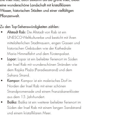
eine wunderschöne Landschaft mit kristallklarem 
Wasser, historischen Städten und einer vielfältigen 
Pflanzenwelt.
Zu den Top-Sehenswürdigkeiten zählen:
Altstadt Rab:
 Die Altstadt von Rab ist ein 
UNESCO-Weltkulturerbe und besticht mit ihren 
mittelalterlichen Stadtmauern, engen Gassen und 
historischen Gebäuden wie der Kathedrale 
Maria Himmelfahrt und dem Fürstenpalast.
Lopar:
 Lopar ist ein beliebter Ferienort im Süden 
der Insel Rab mit wunderschönen Stränden wie 
dem Rajska Plaža (Paradiesstrand) und dem 
Sahara Strand.
Kampor:
 Kampor ist ein malerisches Dorf im 
Norden der Insel Rab mit einer schönen 
Strandpromenade und einem Franziskanerkloster 
aus dem 15. Jahrhundert.
Baška:
 Baška ist ein weiterer beliebter Ferienort im 
Süden der Insel Rab mit einem langen Sandstrand 
und einem kristallklaren Meer.