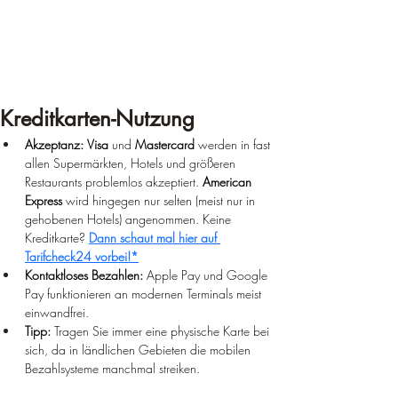
Kreditkarten-Nutzung
Akzeptanz:
Visa
 und 
Mastercard
 werden in fast 
allen Supermärkten, Hotels und größeren 
Restaurants problemlos akzeptiert. 
American 
Express
 wird hingegen nur selten (meist nur in 
gehobenen Hotels) angenommen. 
Keine 
Kreditkarte? 
Dann schaut mal hier auf 
Tarifcheck24 vorbei!*
Kontaktloses Bezahlen:
 Apple Pay und Google 
Pay funktionieren an modernen Terminals meist 
einwandfrei.
Tipp:
 Tragen Sie immer eine physische Karte bei 
sich, da in ländlichen Gebieten die mobilen 
Bezahlsysteme manchmal streiken.