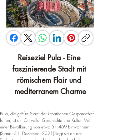
Reiseziel Pula - Eine 
faszinierende Stadt mit 
römischem Flair und 
mediterranem Charme
Pula, die größte Stadt der kroatischen Gespanschaft 
Istrien, ist ein Ort voller Geschichte und Kultur. Mit 
einer Bevölkerung von etwa 51.469 Einwohnern 
(Stand: 31. 
Dezember 2021) liegt sie an der 
Südspitze der istrischen Halbinsel und ist bekannt für 