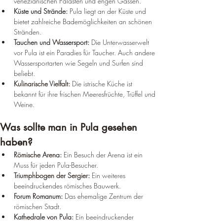
venezianischen Palästen und engen Gassen.
Küste und Strände:
 Pula liegt an der Küste und 
bietet zahlreiche Bademöglichkeiten an schönen 
Stränden.
Tauchen und Wassersport:
 Die Unterwasserwelt 
vor Pula ist ein Paradies für Taucher. Auch andere 
Wassersportarten wie Segeln und Surfen sind 
beliebt.
Kulinarische Vielfalt:
 Die istrische Küche ist 
bekannt für ihre frischen Meeresfrüchte, Trüffel und 
Weine.
Was sollte man in Pula gesehen 
haben?
Römische Arena:
 Ein Besuch der Arena ist ein 
Muss für jeden Pula-Besucher.
Triumphbogen der Sergier:
 Ein weiteres 
beeindruckendes römisches Bauwerk.
Forum Romanum:
 Das ehemalige Zentrum der 
römischen Stadt.
Kathedrale von Pula:
 Ein beeindruckender 