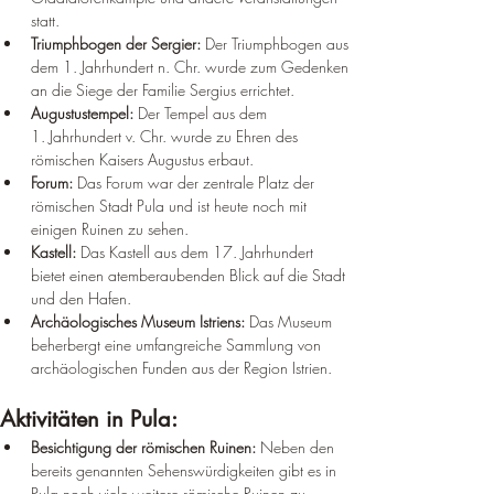
statt.
Triumphbogen der Sergier:
 Der Triumphbogen aus 
dem 1. Jahrhundert n. Chr. wurde zum Gedenken 
an die Siege der Familie Sergius errichtet.
Augustustempel:
 Der Tempel aus dem 
1. Jahrhundert v. Chr. wurde zu Ehren des 
römischen Kaisers Augustus erbaut.
Forum:
 Das Forum war der zentrale Platz der 
römischen Stadt Pula und ist heute noch mit 
einigen Ruinen zu sehen.
Kastell:
 Das Kastell aus dem 17. Jahrhundert 
bietet einen atemberaubenden Blick auf die Stadt 
und den Hafen.
Archäologisches Museum Istriens:
 Das Museum 
beherbergt eine umfangreiche Sammlung von 
archäologischen Funden aus der Region Istrien.
Aktivitäten in Pula:
Besichtigung der römischen Ruinen:
 Neben den 
bereits genannten Sehenswürdigkeiten gibt es in 
Pula noch viele weitere römische Ruinen zu 