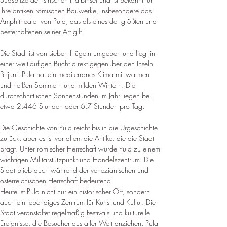
ihre antiken römischen Bauwerke, insbesondere das 
Amphitheater von Pula, das als eines der größten und 
besterhaltenen seiner Art gilt
.
Die Stadt ist von sieben Hügeln umgeben und liegt in 
einer weitläufigen Bucht direkt gegenüber den Inseln 
Brijuni. Pula hat ein mediterranes Klima mit warmen 
und heißen Sommern und milden Wintern. 
Die 
durchschnittlichen Sonnenstunden im Jahr liegen bei 
etwa 2.446 Stunden oder 6,7 Stunden pro Tag
.
Die Geschichte von Pula reicht bis in die Urgeschichte 
zurück, aber es ist vor allem die Antike, die die Stadt 
prägt. Unter römischer Herrschaft wurde Pula zu einem 
wichtigen Militärstützpunkt und Handelszentrum. Die 
Stadt blieb auch während der venezianischen und 
österreichischen Herrschaft bedeutend.
Heute ist Pula nicht nur ein historischer Ort, sondern 
auch ein lebendiges Zentrum für Kunst und Kultur. Die 
Stadt veranstaltet regelmäßig Festivals und kulturelle 
Ereignisse, die Besucher aus aller Welt anziehen. 
Pula 