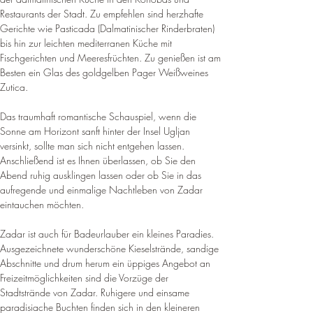
Restaurants der Stadt. Zu empfehlen sind herzhafte 
Gerichte wie Pasticada (Dalmatinischer Rinderbraten) 
bis hin zur leichten mediterranen Küche mit 
Fischgerichten und Meeresfrüchten. 
Zu genießen ist am 
Besten ein Glas des goldgelben Pager Weißweines 
Zutica
.
Das traumhaft romantische Schauspiel, wenn die 
Sonne am Horizont sanft hinter der Insel Ugljan 
versinkt, sollte man sich nicht entgehen lassen. 
Anschließend ist es Ihnen überlassen, ob Sie den 
Abend ruhig ausklingen lassen oder ob Sie in das 
aufregende und einmalige Nachtleben von Zadar 
eintauchen möchten
.
Zadar ist auch für Badeurlauber ein kleines Paradies. 
Ausgezeichnete wunderschöne Kieselstrände, sandige 
Abschnitte und drum herum ein üppiges Angebot an 
Freizeitmöglichkeiten sind die Vorzüge der 
Stadtstrände von Zadar. 
Ruhigere und einsame 
paradisiache Buchten finden sich in den kleineren 