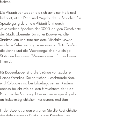
Freizeit
.
Die Altstadt von Zadar, die sich auf einer Halbinsel 
befindet, ist ein Dreh- und Angelpunkt für Besucher. Ein 
Spaziergang durch die Altstadt führt durch 
verschiedene Epochen der 3000-jährigen Geschichte 
der Stadt. 
Überreste römischer Bauwerke, alte 
Stadtmauern und -tore aus dem Mittelalter sowie 
moderne Sehenswürdigkeiten wie der Platz Gruß an 
die Sonne und die Meeresorgel sind nur einige 
Stationen bei einem “Museumsbesuch” unter freiem 
Himmel
.
Für Badeurlauber sind die Strände von Zadar ein 
kleines Paradies. Die herrlichen Kieselstrände Borik 
und Kolovare sind bei Urlaubsgästen mit Kindern 
ebenso beliebt wie bei den Einwohnern der Stadt. 
Rund um die Strände gibt es ein vielseitiges Angebot 
an Freizeitmöglichkeiten, Restaurants und Bars
.
In den Abendstunden erwarten Sie die Köstlichkeiten 
der dalmatinischen Küche in den Konobas und 