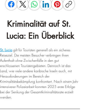
Kriminalität auf St. 
Lucia: Ein Überblick
St. Lucia
 gilt für Touristen generell als ein sicheres 
Reiseziel. Die meisten Besucher verbringen ihren 
Aufenthalt ohne Zwischenfälle in den gut 
erschlossenen Touristengebieten. Dennoch ist das 
Land, wie viele andere karibische Inseln auch, mit 
Herausforderungen im Bereich der 
Kriminalitätsbekämpfung konfrontiert. Nach einem Jahr 
intensiverer Polizeiarbeit konnten 2025 erste Erfolge 
bei der Senkung der Gesamtkriminalitätsrate erzielt 
werden.