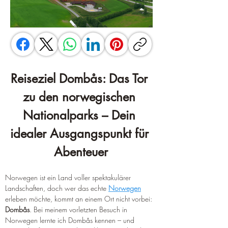
Reiseziel Dombås: Das Tor 
zu den norwegischen 
Nationalparks – Dein 
idealer Ausgangspunkt für 
Abenteuer
Norwegen ist ein Land voller spektakulärer 
Landschaften, doch wer das echte 
Norwegen
erleben möchte, kommt an einem Ort nicht vorbei: 
Dombås
. Bei meinem vorletzten Besuch in 
Norwegen lernte ich Dombås kennen – und 