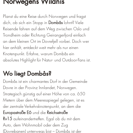
Norwegens Wildnis
Planst du eine Reise durch Norwegen und fragst 
dich, ob sich ein Stopp in 
Dombås
 lohnt? Viele 
Reisende fahren auf dem Weg zwischen Oslo und 
Trondheim oder Richtung Geirangerfjord einfach 
an dem kleinen Ort im Dovrefjell vorbei. Doch wer 
hier anhält, entdeckt weit mehr als nur einen 
Knotenpunkt. Erfahre, warum Dombås ein 
absolutes Highlight für Natur- und Outdoor-Fans ist.
Wo liegt Dombås?
Dombås ist ein charmantes Dorf in der Gemeinde 
Dovre in der Provinz Innlandet, Norwegen. 
Strategisch günstig auf einer Höhe von ca. 650 
Metern über dem Meeresspiegel gelegen, ist es 
der zentrale Verkehrsknotenpunkt, an dem die 
Europastraße E6
 und die 
Reichsstraße 
Rv15
 aufeinandertreffen. Egal ob du mit dem 
Auto, dem Wohnmobil oder dem Zug 
(Dovrebanen) unterwegs bist – Dombås ist der 