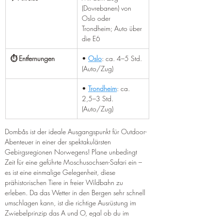
(Dovrebanen) von 
Oslo oder 
Trondheim; Auto über 
die E6
⏱️ Entfernungen
• 
Oslo
: ca. 4–5 Std. 
(Auto/Zug)
• 
Trondheim
: ca. 
2,5–3 Std. 
(Auto/Zug)
Dombås ist der ideale Ausgangspunkt für Outdoor-
Abenteuer in einer der spektakulärsten 
Gebirgsregionen Norwegens! Plane unbedingt 
Zeit für eine geführte Moschusochsen-Safari ein – 
es ist eine einmalige Gelegenheit, diese 
prähistorischen Tiere in freier Wildbahn zu 
erleben. Da das Wetter in den Bergen sehr schnell 
umschlagen kann, ist die richtige Ausrüstung im 
Zwiebelprinzip das A und O, egal ob du im 