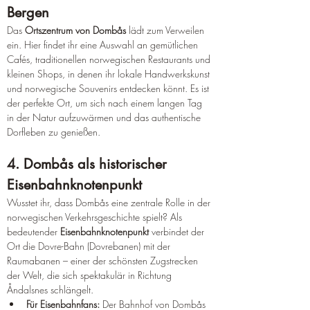
Bergen
Das 
Ortszentrum von Dombås
 lädt zum Verweilen 
ein. Hier findet ihr eine Auswahl an gemütlichen 
Cafés, traditionellen norwegischen Restaurants und 
kleinen Shops, in denen ihr lokale Handwerkskunst 
und norwegische Souvenirs entdecken könnt. Es ist 
der perfekte Ort, um sich nach einem langen Tag 
in der Natur aufzuwärmen und das authentische 
Dorfleben zu genießen.
4. Dombås als historischer 
Eisenbahnknotenpunkt
Wusstet ihr, dass Dombås eine zentrale Rolle in der 
norwegischen Verkehrsgeschichte spielt? Als 
bedeutender 
Eisenbahnknotenpunkt
 verbindet der 
Ort die Dovre-Bahn (Dovrebanen) mit der 
Raumabanen – einer der schönsten Zugstrecken 
der Welt, die sich spektakulär in Richtung 
Åndalsnes schlängelt.
Für Eisenbahnfans:
 Der Bahnhof von Dombås 