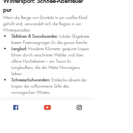
Wintersport: Schnee-Abenteuer 
pur
Wenn die Berge von Dombås in ein weißes Kleid 
gehüllt sind, verwandelt sich die Region in ein 
Winterparadies:
Skifahren & Snowboarden:
 Lokale Skigebiete 
bieten Pistenvergnügen für die ganze Familie.
Langlauf:
 Hunderte Kilometer gespurte Loipen 
führen durch verschneite Wälder und über 
offene Hochebenen – ein Traum für 
Langlauffans, die die Weite Norwegens 
lieben.
Schneeschuhwandern:
 Entdecke abseits der 
Loipen die vollkommene Stille des 
norwegischen Winters.
Hier ein paar Bilder aus Dombås: