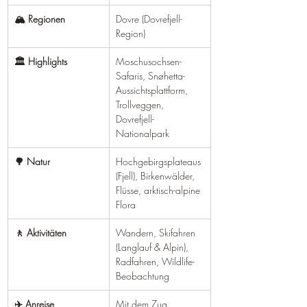
🏔️ Regionen
Dovre (Dovrefjell-
Region)
🏛️ Highlights
Moschusochsen-
Safaris, Snøhetta-
Aussichtsplattform, 
Trollveggen, 
Dovrefjell-
Nationalpark
🌳 Natur
Hochgebirgsplateaus 
(Fjell), Birkenwälder, 
Flüsse, arktisch-alpine 
Flora
🚶 Aktivitäten
Wandern, Skifahren 
(Langlauf & Alpin), 
Radfahren, Wildlife-
Beobachtung
✈️ Anreise
Mit dem Zug 