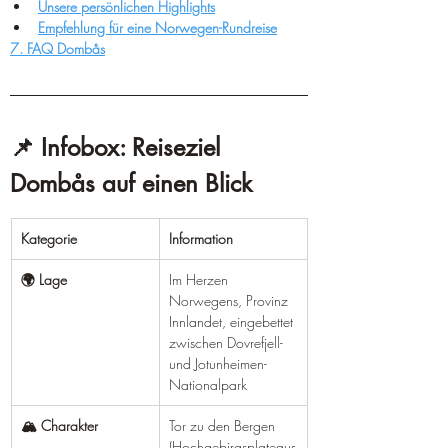
¡
Unsere persönlichen Highlights
Empfehlung für eine Norwegen-Rundreise
7. FAQ Dombås
📌 Infobox: Reiseziel 
Dombås auf einen Blick
Kategorie
Information
🌍 Lage
Im Herzen 
Norwegens, Provinz 
Innlandet, eingebettet 
zwischen Dovrefjell- 
und Jotunheimen-
Nationalpark
🏔️ Charakter
Tor zu den Bergen 
(Hochgebirgsplateaus