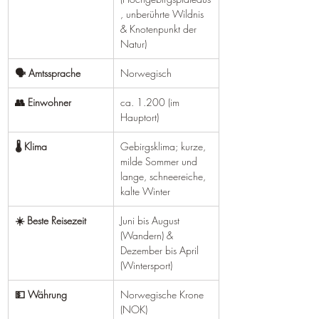
, unberührte Wildnis 
& Knotenpunkt der 
Natur)
🗣️ Amtssprache
Norwegisch
👥 Einwohner
ca. 1.200 (im 
Hauptort)
🌡️ Klima
Gebirgsklima; kurze, 
milde Sommer und 
lange, schneereiche, 
kalte Winter
☀️ Beste Reisezeit
Juni bis August 
(Wandern) & 
Dezember bis April 
(Wintersport)
💵 Währung
Norwegische Krone 
(NOK)