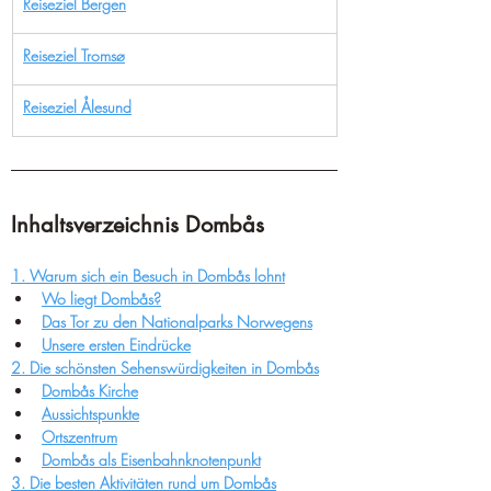
Reiseziel Bergen
Reiseziel 
Tromsø
Reiseziel 
Ålesund
Inhaltsverzeichnis 
Dombås
1. Warum sich ein Besuch in Dombås lohnt
Wo liegt Dombås?
Das Tor zu den Nationalparks Norwegens
Unsere ersten Eindrücke
2. Die schönsten Sehenswürdigkeiten in Dombås
Dombås Kirche
Aussichtspunkte
Ortszentrum
Dombås als Eisenbahnknotenpunkt
3. Die besten Aktivitäten rund um Dombås