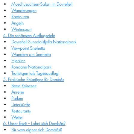
Moschusochsen-Safari im Dovrefjell
Wanderungen
Radtouren
Angeln
Wintersport
4. Die schönsten Ausflugsziele
Dovrefjell-Sunndalsfjella-Nationalpark
Viewpoint Snøhetta
Wandern am Snøhetta
Hjerkinn
Rondane-Nationalpark
Trollstigen (als Tagesausflug)
5. Praktische Reisetipps für Dombås
Beste Reisezeit
Anreise
Parken
Unterkünfte
Restaurants
Wetter
6. Unser Fazit – Lohnt sich Dombås?
Für wen eignet sich Dombås?