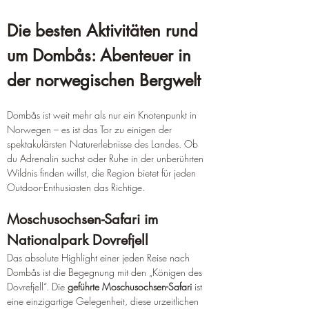
Die besten Aktivitäten rund 
um Dombås: Abenteuer in 
der norwegischen Bergwelt
Dombås ist weit mehr als nur ein Knotenpunkt in 
Norwegen – es ist das Tor zu einigen der 
spektakulärsten Naturerlebnisse des Landes. Ob 
du Adrenalin suchst oder Ruhe in der unberührten 
Wildnis finden willst, die Region bietet für jeden 
Outdoor-Enthusiasten das Richtige.
Moschusochsen-Safari im 
Nationalpark Dovrefjell
Das absolute Highlight einer jeden Reise nach 
Dombås ist die Begegnung mit den „Königen des 
Dovrefjell“. Die 
geführte Moschusochsen-Safari
 ist 
eine einzigartige Gelegenheit, diese urzeitlichen 