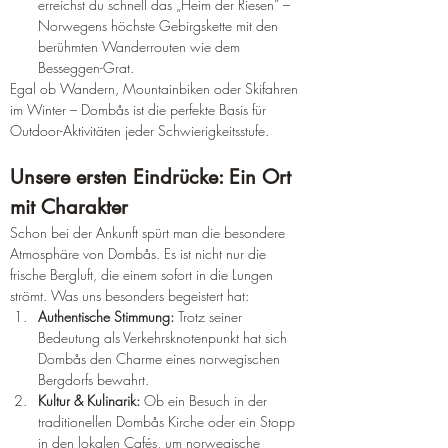
erreichst du schnell das „Heim der Riesen“ – 
Norwegens höchste Gebirgskette mit den 
berühmten Wanderrouten wie dem 
Besseggen-Grat.
Egal ob Wandern, Mountainbiken oder Skifahren 
im Winter – Dombås ist die perfekte Basis für 
Outdoor-Aktivitäten jeder Schwierigkeitsstufe.
Unsere ersten Eindrücke: Ein Ort 
mit Charakter
Schon bei der Ankunft spürt man die besondere 
Atmosphäre von Dombås. Es ist nicht nur die 
frische Bergluft, die einem sofort in die Lungen 
strömt. Was uns besonders begeistert hat:
Authentische Stimmung:
 Trotz seiner 
Bedeutung als Verkehrsknotenpunkt hat sich 
Dombås den Charme eines norwegischen 
Bergdorfs bewahrt.
Kultur & Kulinarik:
 Ob ein Besuch in der 
traditionellen Dombås Kirche oder ein Stopp 
in den lokalen Cafés, um norwegische 