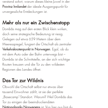
verstand sofort, warum dieses kleine Juwel in der 
Provinz Innlandet
 der ideale Ausgangspunkt für 
unvergessliche Entdeckungen ist.
Mehr als nur ein Zwischenstopp
Dombås mag auf den ersten Blick klein wirken, 
doch seine strategische Bedeutung ist riesig. 
Gelegen auf etwa 659 Metern über dem 
Meeresspiegel, fungiert die Ortschaft als zentraler 
Verkehrsknotenpunkt in Norwegen
. Egal, ob du 
mit dem Auto oder der Bahn unterwegs bist – 
Dombås ist die Schnittstelle, an der sich wichtige 
Routen kreuzen und die Tür zu den wildesten 
Regionen des Landes öffnet.
Das Tor zur Wildnis
Obwohl die Ortschaft selbst nur etwas über 
tausend Einwohner zählt, ist sie der perfekte 
„Basecamp“-Standort. Warum? Weil Dombås das 
Tor zu einigen der beeindruckendsten 
Nationalparks Norwegens
 ist. Von hier aus bist du 