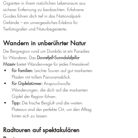
Giganten in ihrem natürlichen Lebensraum aus 
sicherer Entfernung zu beobachten. Erfahrene 
Guides führen dich tief in das Nationalpark-
Gelände – ein unvergessliches Erlebnis für 
Tierfotografen und Naturbegeisterte.
Wandern in unberührter Natur
Die Bergregion rund um Dombås ist ein Paradies 
für Wanderer. Das 
Dovrefjell-Sunndalsfjella-
Massiv
 bietet Wanderwege für jedes Fitnesslevel:
Für Familien:
 Leichte Touren auf gut markierten 
Pfaden mit tollem Panoramablick.
Für Gipfelstürmer:
 Anspruchsvolle 
Wanderungen, die dich auf die markanten 
Gipfel der Region führen.
Tipp:
 Die frische Bergluft und die weiten 
Plateaus sind der perfekte Ort, um den Alltag 
hinter sich zu lassen.
Radtouren auf spektakulären 